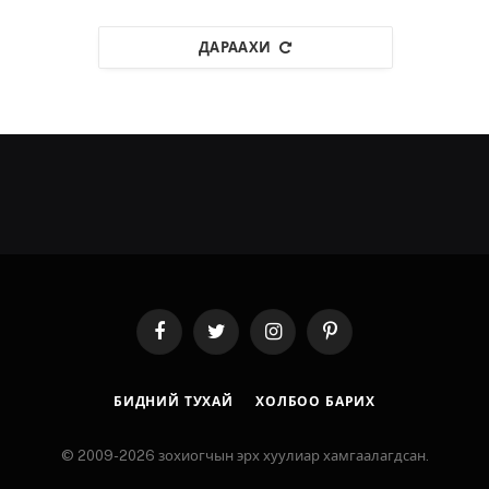
ДАРААХИ
Facebook
Twitter
Instagram
Pinterest
БИДНИЙ ТУХАЙ
ХОЛБОО БАРИХ
© 2009-2026 зохиогчын эрх хуулиар хамгаалагдсан.