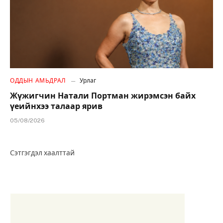
ОДДЫН АМЬДРАЛ
Урлаг
Жүжигчин Натали Портман жирэмсэн байх
үеийнхээ талаар ярив
05/08/2026
Сэтгэгдэл хаалттай