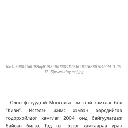
f0e4e5d694fd9f92big8191549912014112516487765887042014-11-25-
17-15[www.urlag.mn].jpg
Олон фэнүүдтэй Монголын эмэгтэй хамтлаг бол
"Киви". Исгэлэн жимс хэмээн өөрсдийгөө
тодорхойлдог хамтлаг 2004 онд байгуулагдаж
байсан билээ. Тэд нэг хэсэг хамтаараа уран