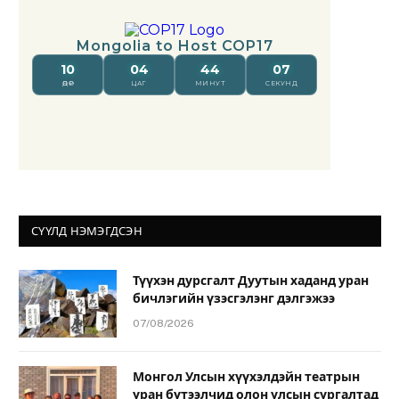
СҮҮЛД НЭМЭГДСЭН
Түүхэн дурсгалт Дуутын хаданд уран
бичлэгийн үзэсгэлэнг дэлгэжээ
07/08/2026
Монгол Улсын хүүхэлдэйн театрын
уран бүтээлчид олон улсын сургалтад