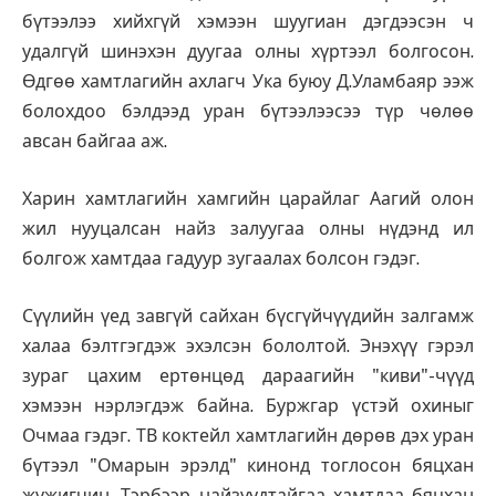
бүтээлээ хийхгүй хэмээн шуугиан дэгдээсэн ч
удалгүй шинэхэн дуугаа олны хүртээл болгосон.
Өдгөө хамтлагийн ахлагч Ука буюу Д.Уламбаяр ээж
болохдоо бэлдээд уран бүтээлээсээ түр чөлөө
авсан байгаа аж.
Харин хамтлагийн хамгийн царайлаг Аагий олон
жил нууцалсан найз залуугаа олны нүдэнд ил
болгож хамтдаа гадуур зугаалах болсон гэдэг.
Сүүлийн үед завгүй сайхан бүсгүйчүүдийн залгамж
халаа бэлтгэгдэж эхэлсэн бололтой. Энэхүү гэрэл
зураг цахим ертөнцөд дараагийн "киви"-чүүд
хэмээн нэрлэгдэж байна. Буржгар үстэй охиныг
Очмаа гэдэг. ТВ коктейл хамтлагийн дөрөв дэх уран
бүтээл "Омарын эрэлд" кинонд тоглосон бяцхан
жүжигчин. Тэрбээр найзуудтайгаа хамтдаа бяцхан