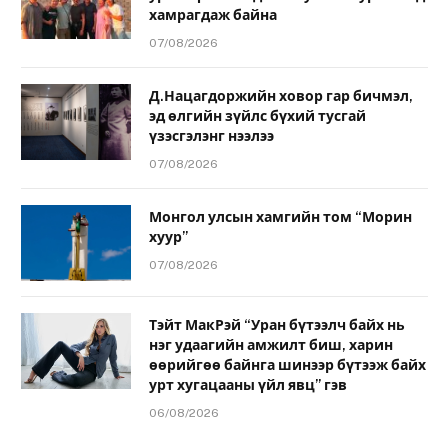
хамрагдаж байна
07/08/2026
Д.Нацагдоржийн ховор гар бичмэл,
эд өлгийн зүйлс бүхий тусгай
үзэсгэлэнг нээлээ
07/08/2026
Монгол улсын хамгийн том “Морин
хуур”
07/08/2026
Тэйт МакРэй “Уран бүтээлч байх нь
нэг удаагийн амжилт биш, харин
өөрийгөө байнга шинээр бүтээж байх
урт хугацааны үйл явц” гэв
06/08/2026