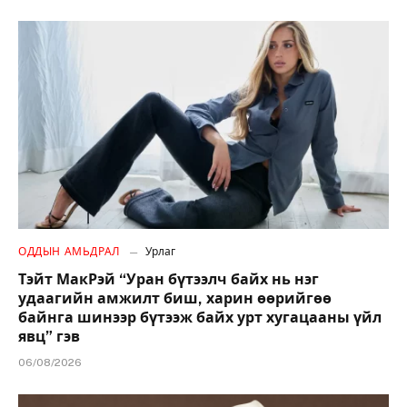
ОДДЫН АМЬДРАЛ
Урлаг
Тэйт МакРэй “Уран бүтээлч байх нь нэг
удаагийн амжилт биш, харин өөрийгөө
байнга шинээр бүтээж байх урт хугацааны үйл
явц” гэв
06/08/2026