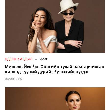
ОДДЫН АМЬДРАЛ
Урлаг
Мишель Йео Ёко Оногийн тухай намтарчилсан
кинонд түүний дүрийг бүтээхийг хүсдэг
06/08/2026