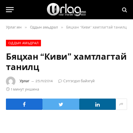
»
»
Урлаг.мн
Оддын амьдрал
Бяцхан “Киви” хамтлагтай танилц
ОДДЫН АМЬДРАЛ
Бяцхан “Киви” хамтлагтай
танилц
Урлаг
25/11/2014
Сэтгэгдэл байхгүй
1 минут уншина