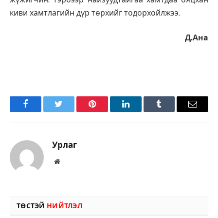
киви хамтлагийн дүр төрхийг тодорхойлжээ.
Д.Ана
Facebook
Twitter
Pinterest
LinkedIn
Tumblr
Имэйл
Урлаг
Вэбсайт
ТӨСТЭЙ
НИЙТЛЭЛ