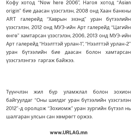
Кофу хотод “Now here 2006”, Нагоя хотод “Asian
origin” бие даасан үзэсгэлэн, 2008 онд Хаан банкны
ART галерейд “Хаврын эхэнд” уран бүтээлийн
үзэсгэлэн, 2012 онд МУЭ-ийн Арт галерейд “Цагийн
өнгө” хамтарсан үзэсгэлэн, 2006, 2013 онд МУЭ-ийн
Арт галерейд “Нээлттэй урлан-1”, “Нээлттэй урлан-2”
уран бүтээлийн бие даасан болон хамтарсан
үзэсгэлэнгээ гаргаж байжээ.
Түүнчлэн жил бүр уламжлал болон зохион
байгуулдаг “Оны шилдэг уран бүтээлийн үзэсгэлэн
2012”-д оролцож “Зохиомж” уран зургийн бүтээл нь
шалгаран улсын сан хөмрөгт оржээ.
www.URLAG.mn