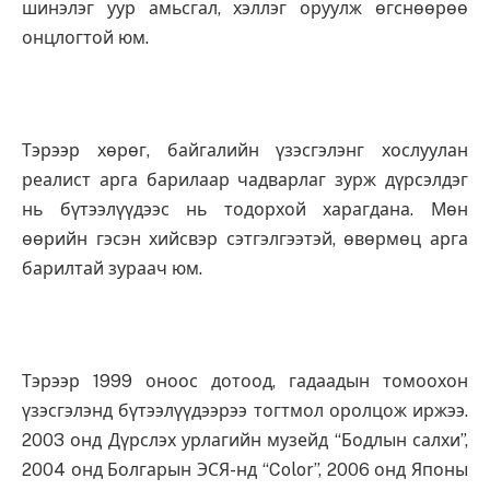
шинэлэг уур амьсгал, хэллэг оруулж өгснөөрөө
онцлогтой юм.
Тэрээр хөрөг, байгалийн үзэсгэлэнг хослуулан
реалист арга барилаар чадварлаг зурж дүрсэлдэг
нь бүтээлүүдээс нь тодорхой харагдана. Мөн
өөрийн гэсэн хийсвэр сэтгэлгээтэй, өвөрмөц арга
барилтай зураач юм.
Тэрээр 1999 оноос дотоод, гадаадын томоохон
үзэсгэлэнд бүтээлүүдээрээ тогтмол оролцож иржээ.
2003 онд Дүрслэх урлагийн музейд “Бодлын салхи”,
2004 онд Болгарын ЭСЯ-нд “Color”, 2006 онд Японы