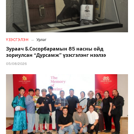
ҮЗЭСГЭЛЭН
Урлаг
Зураач Б.Сосорбарамын 85 насны ойд
зориулсан “Дурсамж” үзэсгэлэнг нээлээ
05/08/2026