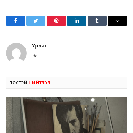
Facebook
Twitter
Pinterest
LinkedIn
Tumblr
Имэйл
Урлаг
Вэбсайт
ТӨСТЭЙ
НИЙТЛЭЛ