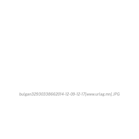
bulgan32930338662014-12-09-12-17[www.urlag.mn].JPG