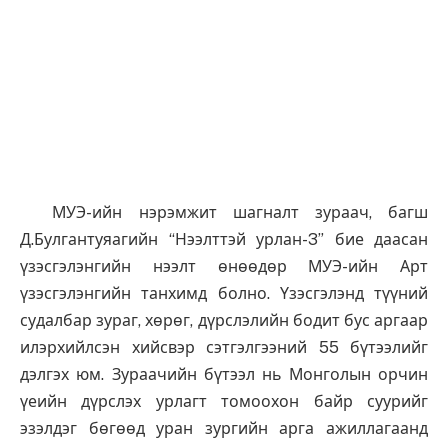
МУЭ-ийн нэрэмжит шагналт зураач, багш
Д.Булгантуяагийн “Нээлттэй урлан-3” бие даасан
үзэсгэлэнгийн нээлт өнөөдөр МУЭ-ийн Арт
үзэсгэлэнгийн танхимд болно. Үзэсгэлэнд түүний
судалбар зураг, хөрөг, дүрслэлийн бодит бус аргаар
илэрхийлсэн хийсвэр сэтгэлгээний 55 бүтээлийг
дэлгэх юм. Зураачийн бүтээл нь Монголын орчин
үеийн дүрслэх урлагт томоохон байр суурийг
эзэлдэг бөгөөд уран зургийн арга ажиллагаанд