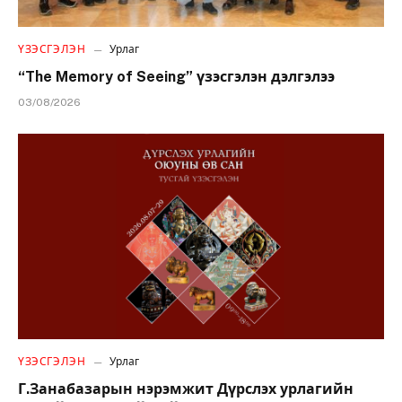
ҮЗЭСГЭЛЭН
Урлаг
“The Memory of Seeing” үзэсгэлэн дэлгэлээ
03/08/2026
ҮЗЭСГЭЛЭН
Урлаг
Г.Занабазарын нэрэмжит Дүрслэх урлагийн