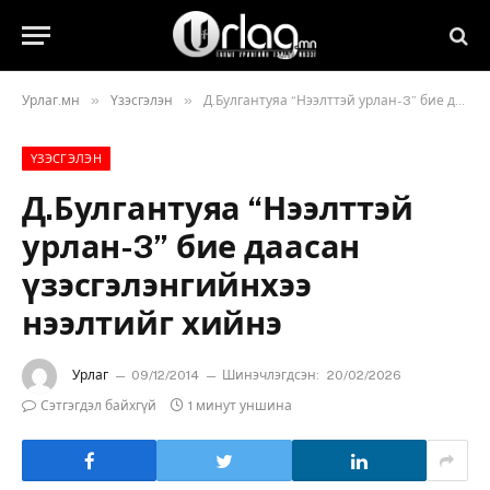
»
»
Урлаг.мн
Үзэсгэлэн
Д.Булгантуяа “Нээлттэй урлан-3” бие даасан үзэсгэлэнгийнхээ нээлтийг хийнэ
ҮЗЭСГЭЛЭН
Д.Булгантуяа “Нээлттэй
урлан-3” бие даасан
үзэсгэлэнгийнхээ
нээлтийг хийнэ
Урлаг
09/12/2014
Шинэчлэгдсэн:
20/02/2026
Сэтгэгдэл байхгүй
1 минут уншина