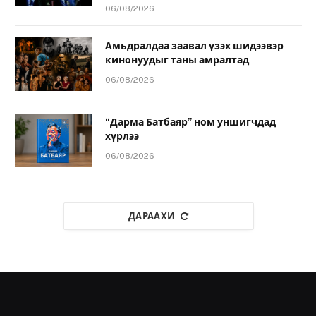
06/08/2026
Амьдралдаа заавал үзэх шидээвэр
кинонуудыг таны амралтад
06/08/2026
“Дарма Батбаяр” ном уншигчдад
хүрлээ
06/08/2026
ДАРААХИ