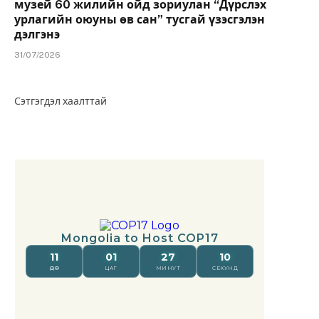
музей 60 жилийн ойд зориулан “Дүрслэх
урлагийн оюуны өв сан” тусгай үзэсгэлэн
дэлгэнэ
31/07/2026
Сэтгэгдэл хаалттай