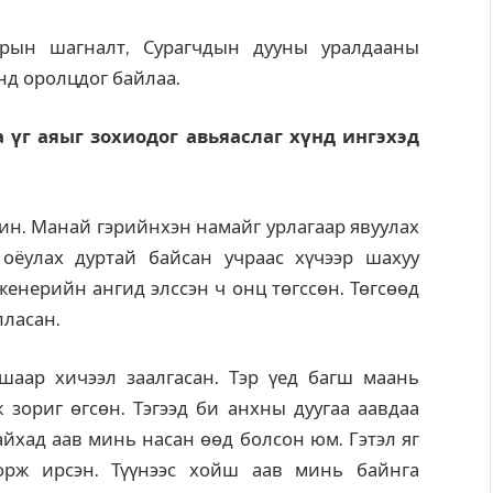
йрын шагналт, Сурагчдын дууны уралдааны
нд оролцдог байлаа.
а үг аяыг зохиодог авьяаслаг хүнд ингэхэд
охин. Манай гэрийнхэн намайг урлагаар явуулах
оёулах дуртай байсан учраас хүчээр шахуу
енерийн ангид элссэн ч онц төгссөн. Төгсөөд
лласан.
шаар хичээл заалгасан. Тэр үед багш маань
 зориг өгсөн. Тэгээд би анхны дуугаа аавдаа
йхад аав минь насан өөд болсон юм. Гэтэл яг
рж ирсэн. Түүнээс хойш аав минь байнга