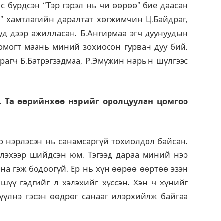
с бүрдсэн “Тэр гэрэл нь чи өөрөө” бие даасан
н” хамтлагийн даралтат хөгжимчин Ц.Байдраг,
уд дээр ажилласан. Б.Ангирмаа эгч дуунуудын
Цомогт маань миний зохиосон гурван дуу бий.
йрагч Б.Батрэгзэдмаа, Р.Эмүжин нарын шүлгээс
. Та өөрийнхөө нэрийг оролцуулан цомгоо
оо нэрлэсэн нь санамсаргүй тохиолдол байсан.
рлэхээр шийдсэн юм. Тэгээд дараа миний нэр
на гэж бодоогүй. Ер нь хүн өөрөө өөртөө эзэн
үү гэдгийг л хэлэхийг хүссэн. Хэн ч хүнийг
түүлнэ гэсэн өөдрөг санааг илэрхийлж байгаа