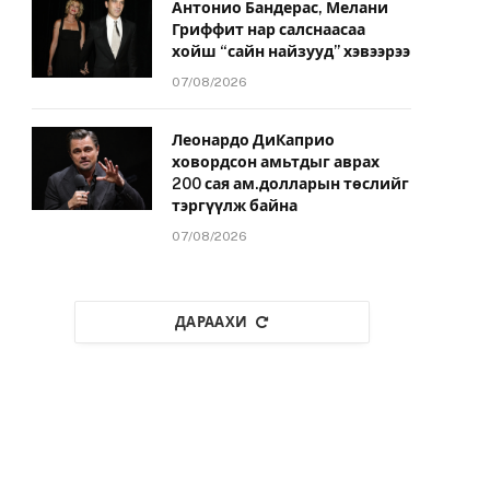
Антонио Бандерас, Мелани
Гриффит нар салснаасаа
хойш “сайн найзууд” хэвээрээ
07/08/2026
Леонардо ДиКаприо
ховордсон амьтдыг аврах
200 сая ам.долларын төслийг
тэргүүлж байна
07/08/2026
ДАРААХИ