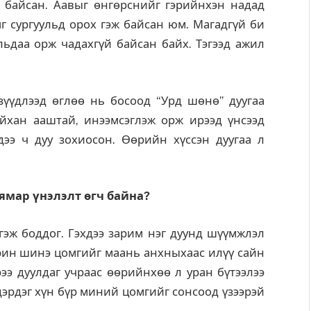
д байсан. Аавыг өнгөрснийг гэрийнхэн надад
 яг сургуульд орох гэж байсан юм. Магадгүй би
ьдаа орж чадахгүй байсан байх. Тэгээд ажил
үүдлээд өглөө нь босоод “Урд шөнө” дуугаа
айхан ааштай, инээмсэглэж орж ирээд үнсээд
дээ ч дуу зохиосон. Өөрийн хүссэн дуугаа л
ямар үнэлэлт өгч байна?
эж боддог. Гэхдээ зарим нэг дуунд шүүмжлэл
рин шинэ цомгийг маань анхныхаас илүү сайн
рээ дуулдаг учраас өөрийнхөө л уран бүтээлээ
дэрдэг хүн бүр миний цомгийг сонсоод үзээрэй