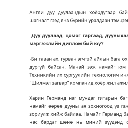
Англи дуу дуулаачдын хоёрдугаар ба
шагналт гээд янз бүрийн уралдаан тэмцээ
-Дуу дуулаад, цомог гаргаад, дууныха
мэргэжлийн диплом бий юу?
-Би таван ах, гурван эгчтэй айлын бага 
дургүй байсан. Манай ээж намайг юм 
Техникийн их сургуулийн технологич инж
“Шилмэл загвар” компанид хоёр жил ажи
Харин Германд нэг мундаг гитарын баг
намайг өөрөө дууны ая зохиогоод үз гэж
зориулж хийж байлаа. Намайг Германд ба
нас бардаг шөнө нь миний зүүдэнд о