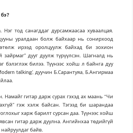
 бэ?
. Нэг тод санагддаг дурсамжаасаа хуваалцая.
дууны уралдаан болж байхаар нь сонирхоод
 хөтөлж ирээд оролцуулж байхад би зохион
й зайрмаг” дууг дуулж түрүүлсэн. Шагналд нь
г бэлэглэж билээ. Түүнээс хойш л байнга дуу
odern talking’, дуучин Б.Сарантуяа, Б.Ангирмаа
айлаа.
н. Намайг гитар дарж сурах гэхэд ах маань “Чи
хгүй” гэж хэлж байсан. Тэгээд би шарандаа
тоглохыг харж барилт сурсан даа. Түүнээс хойш
 явсан гитар дарж дуулна. Ангийнхаа төдийгүй
 найруулдаг байв.