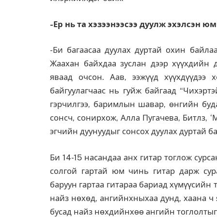
-Ер нь та хэзээнээсээ дуулж эхэлсэн юм
-Би багаасаа дуулах дуртай охин байлаа
Жаахан байхдаа зуслан дээр хүүхдийн 
яваад очсон. Аав, ээжүүд хүүхдүүдээ
байгуулагчаас нь гуйж байгаад “Чихэртэ
гэрчилгээ, баримлын шавар, өнгийн буда
сонсч, сонирхож, Алла Пугачева, Битлз, ‘М
эгчийн дуунуудыг сонсох дуулах дуртай б
Би 14-15 насандаа анх гитар тоглож сурса
солгой гартай юм чинь гитар дарж сура
баруун гартаа гитараа бариад хүмүүсийн 
найз нөхөд, ангийнхныхаа дунд, хаана ч
бусад найз нөхдийнхөө ангийн тоглолтыг