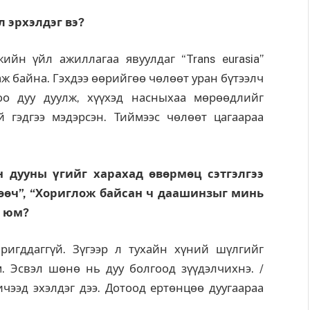
л эрхэлдэг вэ?
йн үйл ажиллагаа явуулдаг “Trans eurasia”
ж байна. Гэхдээ өөрийгөө чөлөөт уран бүтээлч
оо дуу дуулж, хүүхэд насныхаа мөрөөдлийг
й гэдгээ мэдэрсэн. Тиймээс чөлөөт цагаараа
н дууны үгийг харахад өвөрмөц сэтгэлгээ
өөч”, “Хориглож байсан ч даашинзыг минь
й юм?
ригддаггүй. Зүгээр л тухайн хүний шүлгийг
 Эсвэл шөнө нь дуу болгоод зүүдэлчихнэ. /
ичээд эхэлдэг дээ. Дотоод ертөнцөө дуугаараа