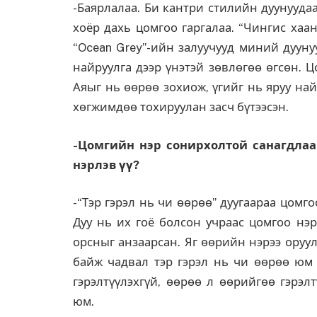
-Баярлалаа. Би кантри стилийн дуунуудаа
хоёр дахь цомгоо гаргалаа. “Чингис хаа
“Ocean Grey”-ийн залуучууд миний дууну
найруулга дээр үнэтэй зөвлөгөө өгсөн. 
Аяыг нь өөрөө зохиож, үгийг нь яруу на
хөгжимдөө тохируулан засч бүтээсэн.
-Цомгийн нэр сонирхолтой санагдлаа
нэрлэв үү?
-“Тэр гэрэл нь чи өөрөө” дуугаараа цомг
Дуу нь их гоё болсон учраас цомгоо нэ
орсныг анзаарсан. Яг өөрийн нэрээ оруул
байж чадвал тэр гэрэл нь чи өөрөө юм ш
гэрэлтүүлэхгүй, өөрөө л өөрийгөө гэрэл
юм.