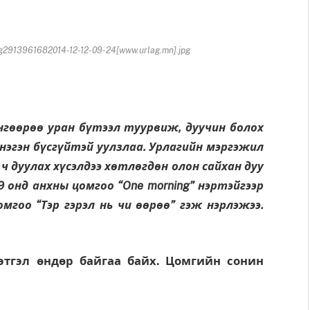
913961682014-12-12-09-24[www.urlag.mn].jpg
өөрөө уран бүтээл туурвиж, дуучин болох
нэгэн бүсгүйтэй уулзлаа. Урлагийн мэргэжил
ч дуулах хүсэлдээ хөтлөгдөн олон сайхан дуу
 онд анхны цомгоо “One morning” нэртэйгээр
мгоо “Тэр гэрэл нь чи өөрөө” гэж нэрлэжээ.
этгэл өндөр байгаа байх. Цомгийн сонин