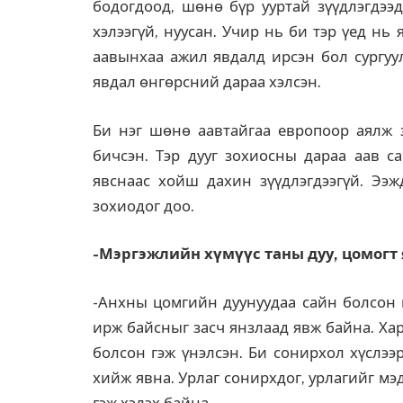
бодогдоод, шөнө бүр ууртай зүүдлэгдээ
хэлээгүй, нуусан. Учир нь би тэр үед нь
аавынхаа ажил явдалд ирсэн бол сургуул
явдал өнгөрсний дараа хэлсэн.
Би нэг шөнө аавтайгаа европоор аялж з
бичсэн. Тэр дууг зохиосны дараа аав с
явснаас хойш дахин зүүдлэгдээгүй. Ээж
зохиодог доо.
-Мэргэжлийн хүмүүс таны дуу, цомогт 
-Анхны цомгийн дуунуудаа сайн болсон г
ирж байсныг засч янзлаад явж байна. Ха
болсон гэж үнэлсэн. Би сонирхол хүслээ
хийж явна. Урлаг сонирхдог, урлагийг мэ
гэж хэлэх байна.