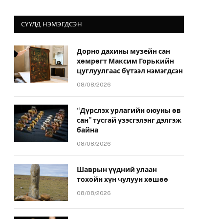
СҮҮЛД НЭМЭГДСЭН
Дорно дахины музейн сан
хөмрөгт Максим Горькийн
цуглуулгаас бүтээл нэмэгдсэн
08/08/2026
“Дүрслэх урлагийн оюуны өв
сан” тусгай үзэсгэлэнг дэлгэж
байна
08/08/2026
Шаврын үүдний улаан
тохойн хүн чулуун хөшөө
08/08/2026