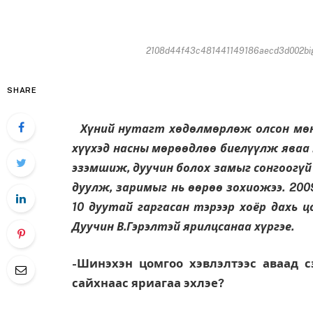
2108d44f43c481441149186aecd3d002big2
SHARE
Хүний нутагт хөдөлмөрлөж олсон мөнг
хүүхэд насны мөрөөдлөө биелүүлж яваа 
эзэмшиж, дуучин болох замыг сонгоогүй 
дуулж, заримыг нь өөрөө зохиожээ. 2009
10 дуутай гаргасан тэрээр хоёр дахь цо
Дуучин В.Гэрэлтэй ярилцсанаа хүргэе.
-Шинэхэн цомгоо хэвлэлтээс аваад с
сайхнаас яриагаа эхлэе?