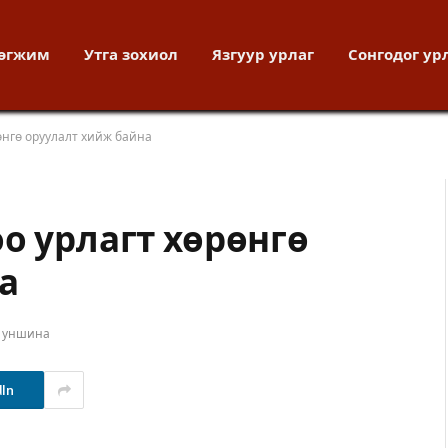
хөгжим
Утга зохиол
Язгуур урлаг
Сонгодог ур
өнгө оруулалт хийж байна
о урлагт хөрөнгө
а
т уншина
dIn