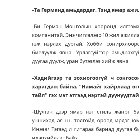
-Та Германд амьдардаг. Тэнд ямар ажи
-Би Герман Монголын хооронд илгээмжи
компанитай. Энэ чиглэлээр 10 жил ажилла
гэж нэрлэх дуртай. Хобби сонирхлоор
биелүүлж явна. Урлаггүйгээр амьдрахгү
дуугаа дуулж, уран бүтээлээ хийж явна.
-Хэдийгээр та зохиогоогүй ч сонгосо
харагдаж байна. “Намайг хайрлаад өг
тайл” гэх мэт этгээд нэртэй дуунуудта
-Шүлгэн дээр ямар нэг стиль жанрт ба
уншихад ая нь толгойд ороод ирдэг юм.
Инээв/ Тэгээд л гитараа бариад дуугаа б
илэрхийлдэг байх.