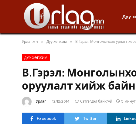
Дуу 
»
»
Урлаг.мн
Дуу хөгжим
В.Гэрэл: Монголынхоо урлагт хөр
ДУУ ХӨГЖИМ
В.Гэрэл: Монголынхо
оруулалт хийж байн
Урлаг
12/12/2014
Сэтгэгдэл байхгүй
5 мину
Facebook
Twitter
Linke