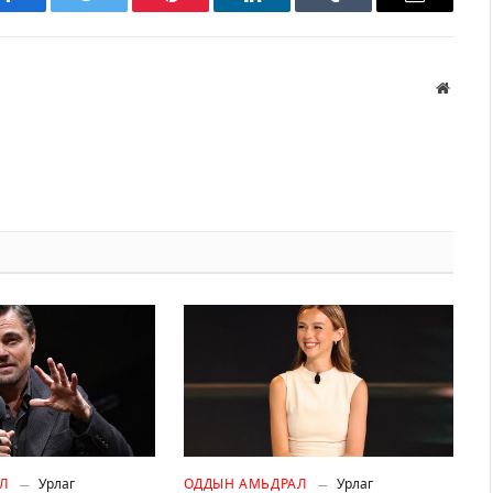
Facebook
Twitter
Pinterest
LinkedIn
Tumblr
Имэйл
Вэбса
Л
Урлаг
ОДДЫН АМЬДРАЛ
Урлаг