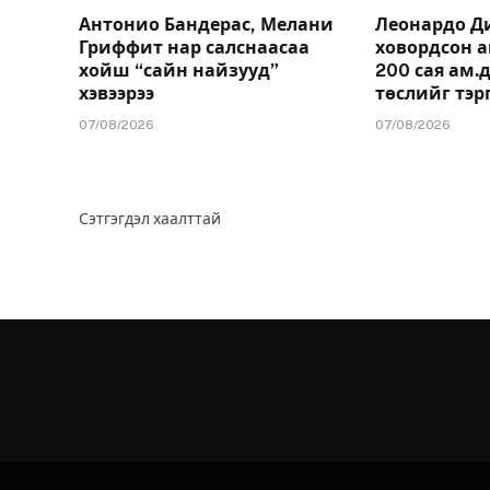
Антонио Бандерас, Мелани
Леонардо Д
Гриффит нар салснаасаа
ховордсон 
хойш “сайн найзууд”
200 сая ам
хэвээрээ
төслийг тэр
07/08/2026
07/08/2026
Сэтгэгдэл хаалттай