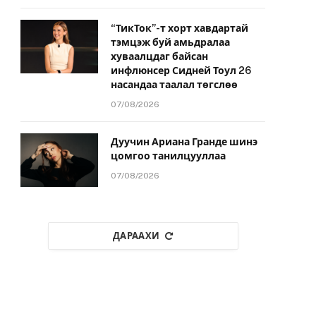
“ТикТок”-т хорт хавдартай
тэмцэж буй амьдралаа
хуваалцдаг байсан
инфлюнсер Сидней Тоул 26
насандаа таалал төгслөө
07/08/2026
Дуучин Ариана Гранде шинэ
цомгоо танилцууллаа
07/08/2026
ДАРААХИ