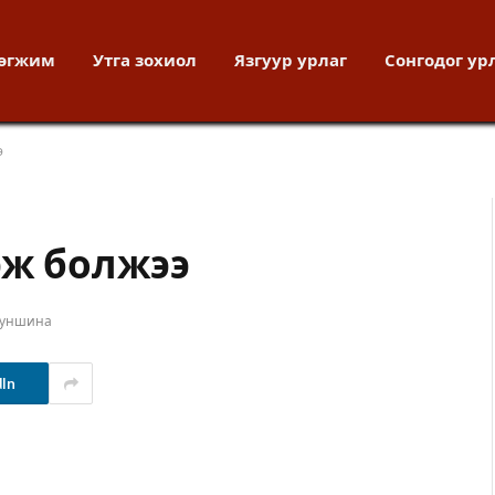
хөгжим
Утга зохиол
Язгуур урлаг
Сонгодог ур
э
эж болжээ
 уншина
dIn