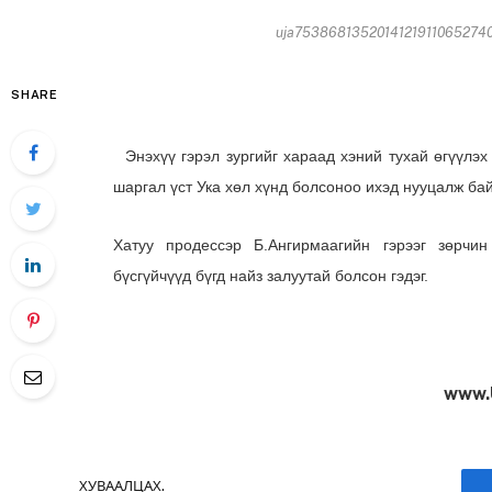
uja753868135201412191106527403
SHARE
Энэхүү гэрэл зургийг хараад хэний тухай өгүүлэх
шаргал үст Ука хөл хүнд болсоноо ихэд нууцалж ба
Хатуу продессэр Б.Ангирмаагийн гэрээг зөрчи
бүсгүйчүүд бүгд найз залуутай болсон гэдэг.
www.
ХУВААЛЦАХ.