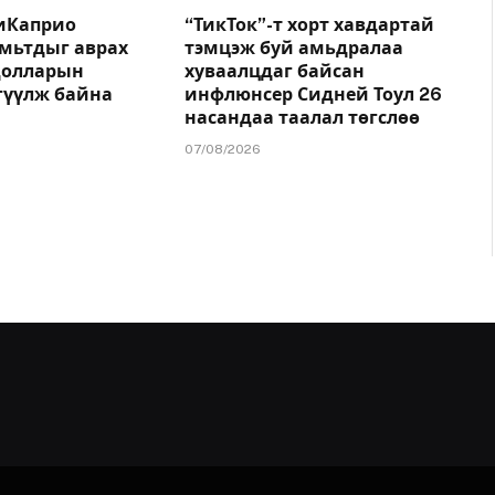
иКаприо
“ТикТок”-т хорт хавдартай
амьтдыг аврах
тэмцэж буй амьдралаа
.долларын
хуваалцдаг байсан
гүүлж байна
инфлюнсер Сидней Тоул 26
насандаа таалал төгслөө
07/08/2026