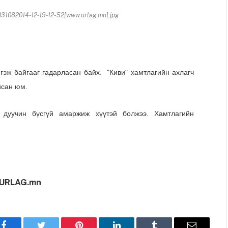
1082014-12-19-12-52[www.urlag.mn].jpg
 гэж байгааг гадарласан байх. "Киви" хамтлагийн ахлагч
йсан юм.
н дуучин бүсгүй амаржиж хүүтэй болжээ. Хамтлагийн
URLAG.mn