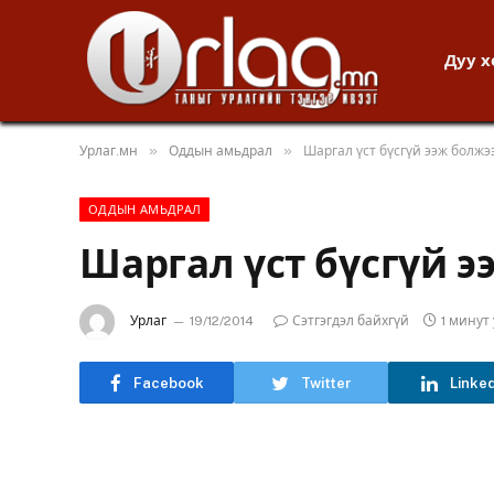
Дуу 
»
»
Урлаг.мн
Оддын амьдрал
Шаргал үст бүсгүй ээж болжэ
ОДДЫН АМЬДРАЛ
Шаргал үст бүсгүй э
Урлаг
19/12/2014
Сэтгэгдэл байхгүй
1 минут
Facebook
Twitter
Linke