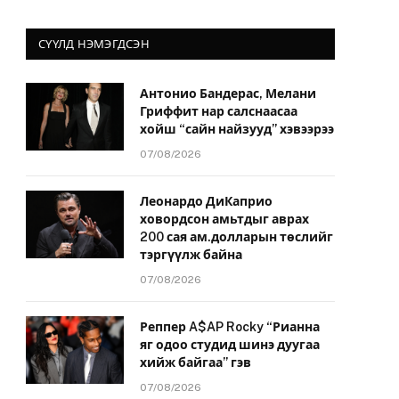
СҮҮЛД НЭМЭГДСЭН
Антонио Бандерас, Мелани
Гриффит нар салснаасаа
хойш “сайн найзууд” хэвээрээ
07/08/2026
Леонардо ДиКаприо
ховордсон амьтдыг аврах
200 сая ам.долларын төслийг
тэргүүлж байна
07/08/2026
Реппер A$AP Rocky “Рианна
яг одоо студид шинэ дуугаа
хийж байгаа” гэв
07/08/2026