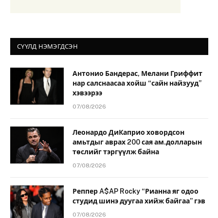
СҮҮЛД НЭМЭГДСЭН
Антонио Бандерас, Мелани Гриффит
нар салснаасаа хойш “сайн найзууд”
хэвээрээ
07/08/2026
Леонардо ДиКаприо ховордсон
амьтдыг аврах 200 сая ам.долларын
төслийг тэргүүлж байна
07/08/2026
Реппер A$AP Rocky “Рианна яг одоо
студид шинэ дуугаа хийж байгаа” гэв
07/08/2026