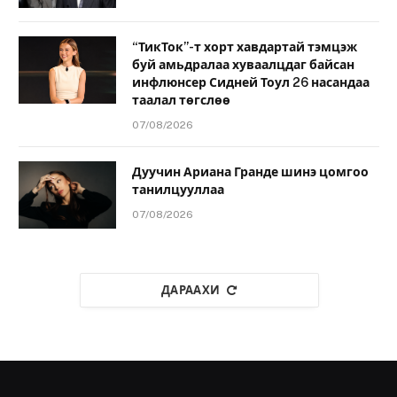
“ТикТок”-т хорт хавдартай тэмцэж
буй амьдралаа хуваалцдаг байсан
инфлюнсер Сидней Тоул 26 насандаа
таалал төгслөө
07/08/2026
Дуучин Ариана Гранде шинэ цомгоо
танилцууллаа
07/08/2026
ДАРААХИ