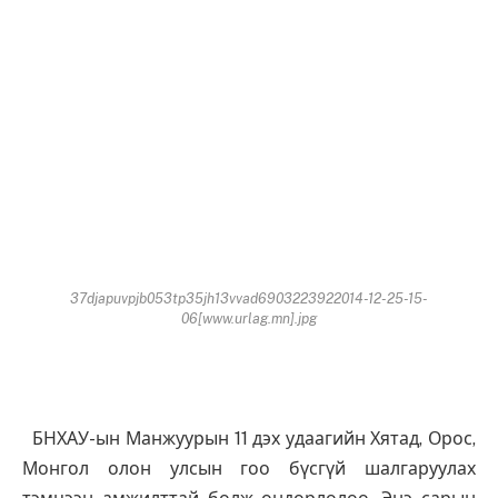
37djapuvpjb053tp35jh13vvad6903223922014-12-25-15-
06[www.urlag.mn].jpg
БНХАУ-ын Манжуурын 11 дэх удаагийн Хятад, Орос,
Монгол олон улсын гоо бүсгүй шалгаруулах