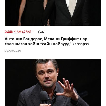
ОДДЫН АМЬДРАЛ
Урлаг
Антонио Бандерас, Мелани Гриффит нар
салснаасаа хойш “сайн найзууд” хэвээрээ
07/08/2026