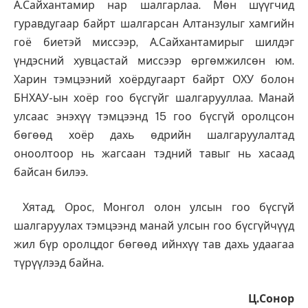
А.Сайхантамир нар шалгарлаа. Мөн шүүгчид
гуравдугаар байрт шалгарсан Алтанзулыг хамгийн
гоё биетэй миссээр, А.Сайхантамирыг шилдэг
үндэсний хувцастай миссээр өргөмжилсөн юм.
Харин тэмцээний хоёрдугаарт байрт ОХУ болон
БНХАУ-ын хоёр гоо бүсгүйг шалгарууллаа. Манай
улсаас энэхүү тэмцээнд 15 гоо бүсгүй оролцсон
бөгөөд хоёр дахь өдрийн шалгаруулалтад
оноолтоор нь жагсаан тэдний тавыг нь хасаад
байсан билээ.
Хятад, Орос, Монгол олон улсын гоо бүсгүй
шалгаруулах тэмцээнд манай улсын гоо бүсгүйчүүд
жил бүр оролцдог бөгөөд ийнхүү тав дахь удаагаа
түрүүлээд байна.
Ц.Сонор