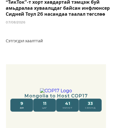
“ТикТок”-т хорт хавдартай тэмцэж буй
амьдралаа хуваалцдаг байсан инфлюнсер
Сидней Тоул 26 насандаа таалал төгслөө
07/08/2026
Сэтгэгдэл хаалттай