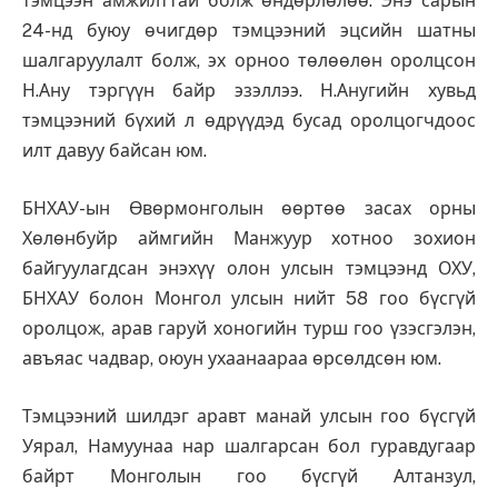
тэмцээн амжилттай болж өндөрлөлөө. Энэ сарын
24-нд буюу өчигдөр тэмцээний эцсийн шатны
шалгаруулалт болж, эх орноо төлөөлөн оролцсон
Н.Ану тэргүүн байр эзэллээ. Н.Анугийн хувьд
тэмцээний бүхий л өдрүүдэд бусад оролцогчдоос
илт давуу байсан юм.
БНХАУ-ын Өвөрмонголын өөртөө засах орны
Хөлөнбуйр аймгийн Манжуур хотноо зохион
байгуулагдсан энэхүү олон улсын тэмцээнд ОХУ,
БНХАУ болон Монгол улсын нийт 58 гоо бүсгүй
оролцож, арав гаруй хоногийн турш гоо үзэсгэлэн,
авъяас чадвар, оюун ухаанаараа өрсөлдсөн юм.
Тэмцээний шилдэг аравт манай улсын гоо бүсгүй
Уярал, Намуунаа нар шалгарсан бол гуравдугаар
байрт Монголын гоо бүсгүй Алтанзул,