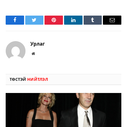
Facebook
Twitter
Pinterest
LinkedIn
Tumblr
Имэйл
Урлаг
Вэбсайт
ТӨСТЭЙ
НИЙТЛЭЛ