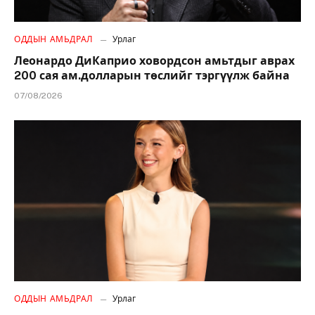
ОДДЫН АМЬДРАЛ
Урлаг
Леонардо ДиКаприо ховордсон амьтдыг аврах
200 сая ам.долларын төслийг тэргүүлж байна
07/08/2026
ОДДЫН АМЬДРАЛ
Урлаг