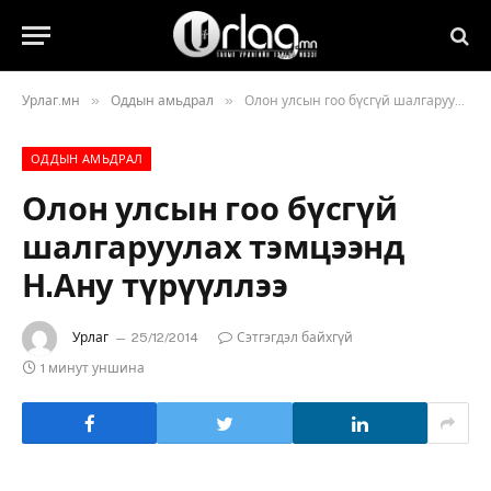
»
»
Урлаг.мн
Оддын амьдрал
Олон улсын гоо бүсгүй шалгаруулах тэмцээнд Н.Ану түрүүллээ
ОДДЫН АМЬДРАЛ
Олон улсын гоо бүсгүй
шалгаруулах тэмцээнд
Н.Ану түрүүллээ
Урлаг
25/12/2014
Сэтгэгдэл байхгүй
1 минут уншина