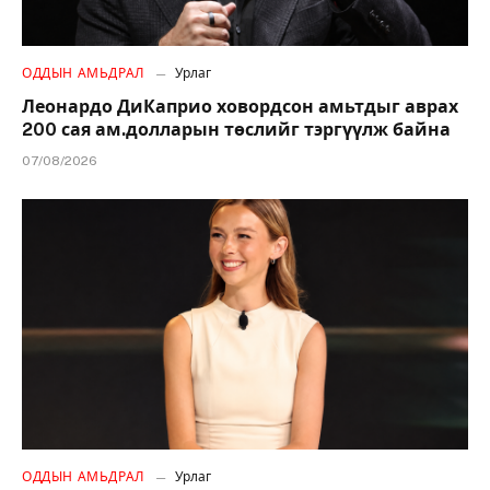
ОДДЫН АМЬДРАЛ
Урлаг
Леонардо ДиКаприо ховордсон амьтдыг аврах
200 сая ам.долларын төслийг тэргүүлж байна
07/08/2026
ОДДЫН АМЬДРАЛ
Урлаг