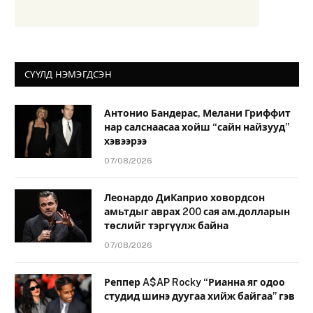
СҮҮЛД НЭМЭГДСЭН
Антонио Бандерас, Мелани Гриффит
нар салснаасаа хойш “сайн найзууд”
хэвээрээ
07/08/2026
Леонардо ДиКаприо ховордсон
амьтдыг аврах 200 сая ам.долларын
төслийг тэргүүлж байна
07/08/2026
Реппер A$AP Rocky “Рианна яг одоо
студид шинэ дуугаа хийж байгаа” гэв