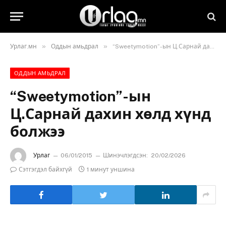
»
»
Урлаг.мн
Оддын амьдрал
“Sweetymotion”-ын Ц.Сарнай дахин хөлд хүнд болжээ
ОДДЫН АМЬДРАЛ
“Sweetymotion”-ын
Ц.Сарнай дахин хөлд хүнд
болжээ
Урлаг
06/01/2015
Шинэчлэгдсэн:
20/02/2026
Сэтгэгдэл байхгүй
1 минут уншина