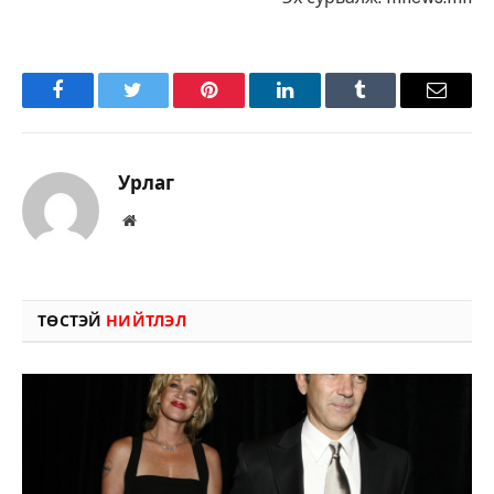
Facebook
Twitter
Pinterest
LinkedIn
Tumblr
Имэйл
Урлаг
Вэбсайт
ТӨСТЭЙ
НИЙТЛЭЛ