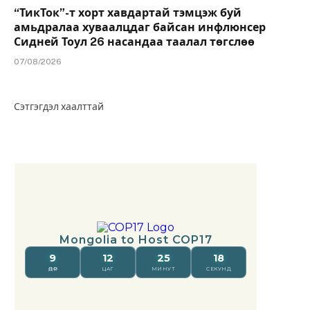
“ТикТок”-т хорт хавдартай тэмцэж буй
амьдралаа хуваалцдаг байсан инфлюнсер
Сидней Тоул 26 насандаа таалал төгслөө
07/08/2026
Сэтгэгдэл хаалттай