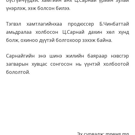
бүсгүйчүүдээс хамгийн анх Ц.Сарнай үрийн зулай
үнэрлэж, ээж болсон билээ.
Тэгвэл хамтлагийнхаа продюссер Б.Чинбаттай
амьдралаа холбосон Ц.Сарнай дахин хөл хүнд
болж, охиноо дүүтэй болгохоор зэхэж байна.
Сарнайгийн энэ шинэ жилийн баяраар нэвсгэр
загварын хувцас сонгосон нь үүнтэй холбоотой
бололтой.
Эх сурвалж: mnews.mn