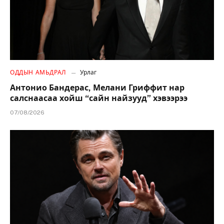
ОДДЫН АМЬДРАЛ
Урлаг
Антонио Бандерас, Мелани Гриффит нар
салснаасаа хойш “сайн найзууд” хэвээрээ
07/08/2026