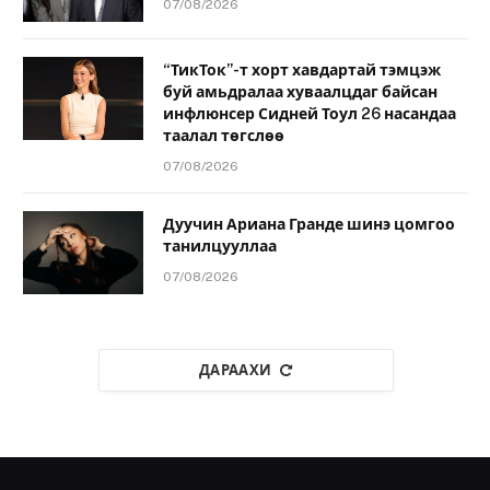
07/08/2026
“ТикТок”-т хорт хавдартай тэмцэж
буй амьдралаа хуваалцдаг байсан
инфлюнсер Сидней Тоул 26 насандаа
таалал төгслөө
07/08/2026
Дуучин Ариана Гранде шинэ цомгоо
танилцууллаа
07/08/2026
ДАРААХИ