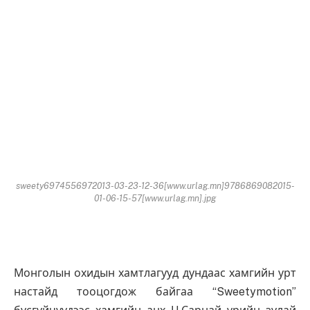
sweety6974556972013-03-23-12-36[www.urlag.mn]9786869082015-
01-06-15-57[www.urlag.mn].jpg
Монголын охидын хамтлагууд дундаас хамгийн урт
настайд тооцогдож байгаа “Sweetymotion”