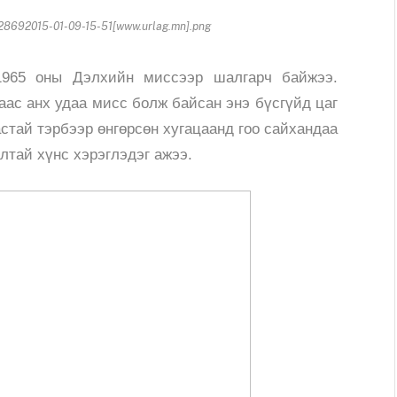
8692015-01-09-15-51[www.urlag.mn].png
1965 оны Дэлхийн миссээр шалгарч байжээ.
аас анх удаа мисс болж байсан энэ бүсгүйд цаг
астай тэрбээр өнгөрсөн хугацаанд гоо сайхандаа
алтай хүнс хэрэглэдэг ажээ.