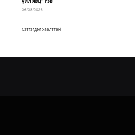
үйл явц” гэв
06/08/2026
Сэтгэгдэл хаалттай