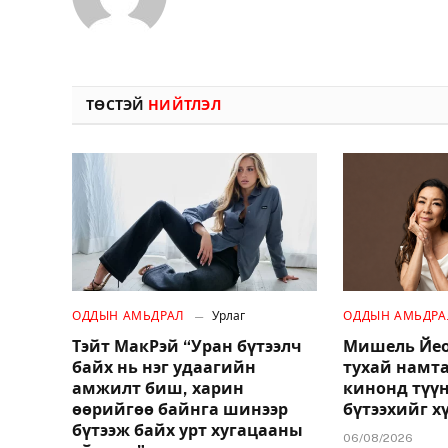
ТӨСТЭЙ
НИЙТЛЭЛ
ОДДЫН АМЬДРАЛ
Урлаг
ОДДЫН АМЬДРА
Тэйт МакРэй “Уран бүтээлч
Мишель Йео
байх нь нэг удаагийн
тухай намт
амжилт биш, харин
кинонд түү
өөрийгөө байнга шинээр
бүтээхийг х
бүтээж байх урт хугацааны
06/08/2026