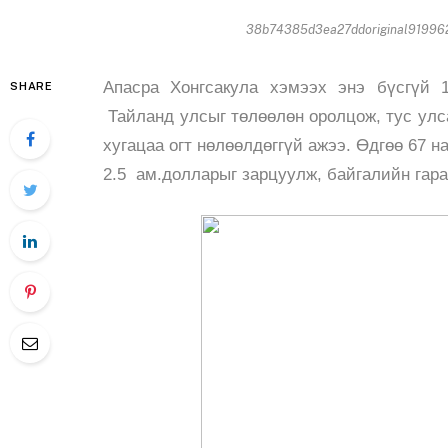
38b74385d3ea27ddoriginal919962
Апасра Хонгсакула хэмээх энэ бүсгүй 
SHARE
Тайланд улсыг төлөөлөн оролцож, тус улс
хугацаа огт нөлөөлдөггүй ажээ. Өдгөө 67 н
2.5 ам.долларыг зарцуулж, байгалийн гар