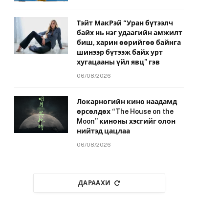
Тэйт МакРэй “Уран бүтээлч
байх нь нэг удаагийн амжилт
биш, харин өөрийгөө байнга
шинээр бүтээж байх урт
хугацааны үйл явц” гэв
06/08/2026
Локарногийн кино наадамд
өрсөлдөх “The House on the
Moon” киноны хэсгийг олон
нийтэд цацлаа
06/08/2026
ДАРААХИ