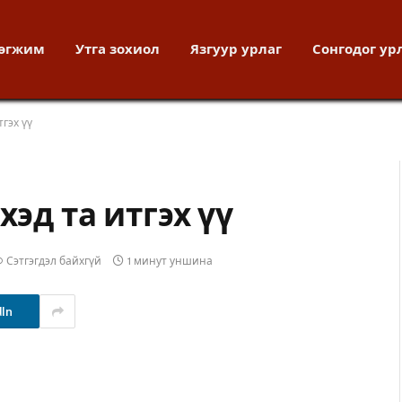
хөгжим
Утга зохиол
Язгуур урлаг
Сонгодог ур
тгэх үү
хэд та итгэх үү
Сэтгэгдэл байхгүй
1 минут уншина
dIn