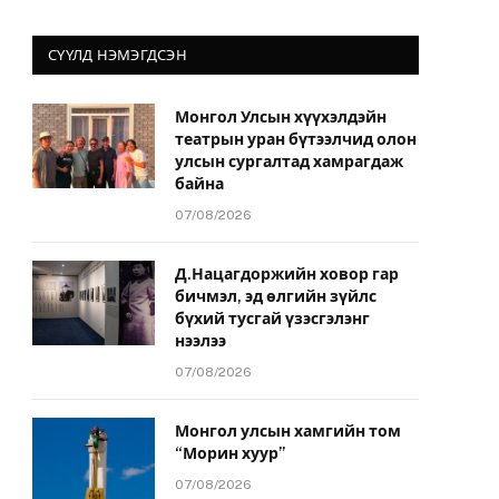
СҮҮЛД НЭМЭГДСЭН
Монгол Улсын хүүхэлдэйн
театрын уран бүтээлчид олон
улсын сургалтад хамрагдаж
байна
07/08/2026
Д.Нацагдоржийн ховор гар
бичмэл, эд өлгийн зүйлс
бүхий тусгай үзэсгэлэнг
нээлээ
07/08/2026
Монгол улсын хамгийн том
“Морин хуур”
07/08/2026