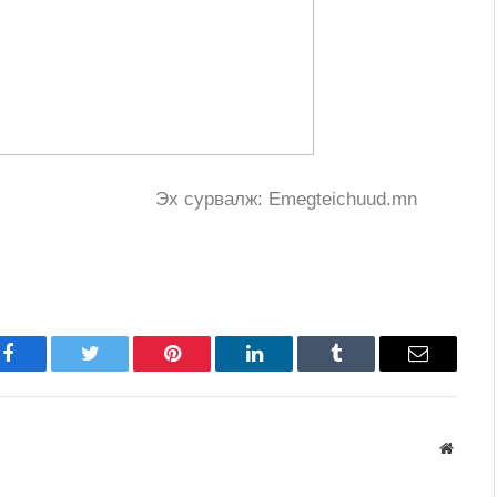
Эх сурвалж: Emegteichuud.mn
Facebook
Twitter
Pinterest
LinkedIn
Tumblr
Имэйл
Вэбса