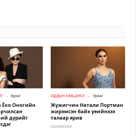
Л
Урлаг
ОДДЫН АМЬДРАЛ
Урлаг
 Ёко Оногийн
Жүжигчин Натали Портман
арчилсан
жирэмсэн байх үеийнхээ
ний дүрийг
талаар ярив
үсдэг
05/08/2026