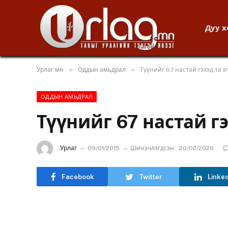
Дуу 
»
»
Урлаг.мн
Оддын амьдрал
Түүнийг 67 настай гэхэд та и
ОДДЫН АМЬДРАЛ
Түүнийг 67 настай гэ
Урлаг
09/01/2015
Шинэчлэгдсэн:
20/02/2026
Facebook
Twitter
Linke