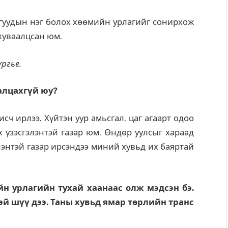
агуудын нэг болох хөөмийн урлагийг сонирхож
хуваалцсан юм.
ргье.
алцахгүй юу?
сч ирлээ. Хүйтэн уур амьсгал, цаг агаарт одоо
х үзэсгэлэнтэй газар юм. Өндөр уулсыг хараад
элэнтэй газар ирсэндээ миний хувьд их баяртай
н урлагийн тухай хаанаас олж мэдсэн бэ.
й шүү дээ. Таны хувьд ямар төрлийн транс