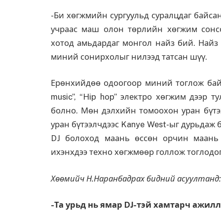
-Би хөгжмийн сургуульд суралцдаг байса
учраас маш олон төрлийн хөгжим сонсо
хотод амьдардаг монгол найз бий. Найз
миний сонирхолыг нилээд татсан шүү.
Ерөнхийдөө одоогоор миний тоглож байг
music”, “Hip hop” электро хөгжим дээр т
болно. Мөн дэлхийн томоохон уран бүтэ
уран бүтээлчдээс Kanye West-ыг дурьдаж 
DJ болоход маань өссөн орчин маань 
ихэнхдээ техно хөгжмөөр голлож тоглодог
Хөөмийч Н.Наранбадрах бидний асуултанд:
-Та урьд нь ямар DJ-тэй хамтарч ажил