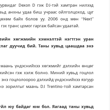
уурвидаг Dexon D гэж DJ-тэй хамтран нилээд
вьд анхны удаа биш учраас ойлголцоход, цуг
өхөм байх болов уу. 2006 онд мөн “Next”
гэх транс цомог гаргаж байсан удаатай.
үеийн хөгжмийн хэмнэлтэй нэгтгэн уран
тлаг дуучид бий. Таны хувьд цаашдаа энэ
 маань үндэснийхээ хөгжмийг дэлхийн өнцөг
 хийсэн гэж хэлж болно. Миний хувьд гоцлол
ас энэ гоцлолоороо дэлхийд үндэснийхээ язгуур
нэ зорилгыг маань DJ Trentino-той хамтарсан
үйл юу байдаг юм бол. Яагаад таны хувьд