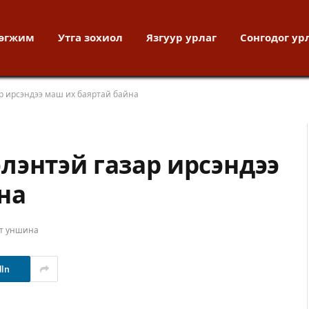
хөгжим
Утга зохиол
Язгуур урлаг
Сонгодог ур
зар ирсэндээ маш их баяртай байна
гэлэнтэй газар ирсэндээ
на
т уншина
dIn