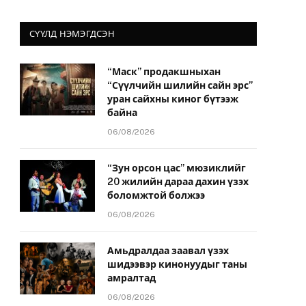
СҮҮЛД НЭМЭГДСЭН
“Маск” продакшныхан
“Сүүлчийн шилийн сайн эрс”
уран сайхны киног бүтээж
байна
06/08/2026
“Зун орсон цас” мюзиклийг
20 жилийн дараа дахин үзэх
боломжтой болжээ
06/08/2026
Амьдралдаа заавал үзэх
шидээвэр кинонуудыг таны
амралтад
06/08/2026