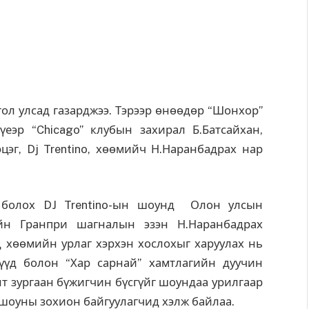
гол улсад газарджээ. Тэрээр өнөөдөр “Шонхор”
еэр “Chicago” клубын захирал Б.Батсайхан,
эцэг, Dj Trentino, хөөмийч Н.Наранбадрах нар
 болох DJ Trentino-ын шоунд Олон улсын
йн Гранпри шагналын эзэн Н.Наранбадрах
 хөөмийн урлаг хэрхэн хослохыг харуулах нь
үүд болон “Хар сарнай” хамтлагийн дуучин
нт зургаан бүжигчин бүсгүйг шоундаа урилгаар
 шоуны зохион байгуулагчид хэлж байлаа.