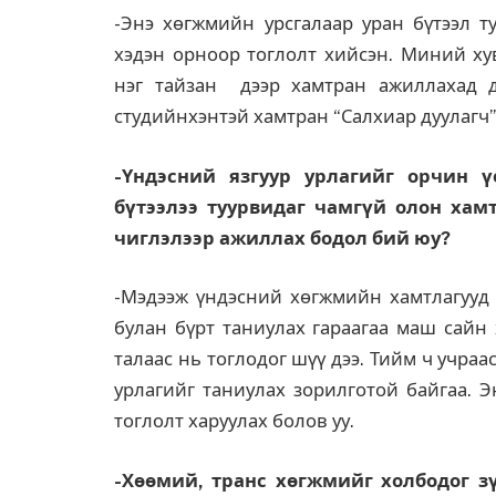
-Энэ хөгжмийн урсгалаар уран бүтээл т
хэдэн орноор тоглолт хийсэн. Миний ху
нэг тайзан дээр хамтран ажиллахад д
студийнхэнтэй хамтран “Салхиар дуулагч” 
-Үндэсний язгуур урлагийг орчин 
бүтээлээ туурвидаг чамгүй олон хам
чиглэлээр ажиллах бодол бий юу?
-Мэдээж үндэсний хөгжмийн хамтлагууд
булан бүрт таниулах гараагаа маш сайн
талаас нь тоглодог шүү дээ. Тийм ч учра
урлагийг таниулах зорилготой байгаа. Э
тоглолт харуулах болов уу.
-Хөөмий, транс хөгжмийг холбодог з