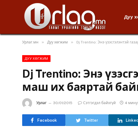
Дуу 
»
»
Урлаг.мн
Дуу хөгжим
Dj Trentino: Энэ үзэсгэлэнтэй га
ДУУ ХӨГЖИМ
Dj Trentino: Энэ үзэс
маш их баяртай бай
Урлаг
30/01/2015
Сэтгэгдэл байхгүй
4 мину
Facebook
Twitter
Linke