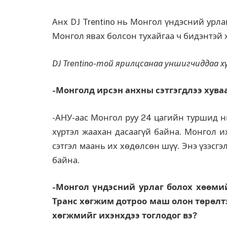
Анх DJ Trentino нь Монгол үндэсний урл
Монгол явах болсон тухайгаа ч бидэнтэй 
DJ Trentino-
той
ярилцсанаа уншигчиддаа хү
-Монголд ирсэн анхны сэтгэгдлээ хува
-АНУ-аас Монгол руу 24 цагийн туршид ни
хүртэл жаахан дасаагүй байна. Монгол и
сэтгэл маань их хөдөлсөн шүү. Энэ үзэсг
байна.
-Монгол үндэсний урлаг болох хөөмий
Транс хөгжим дотроо маш олон төрөлтэ
хөгжмийг ихэнхдээ тоглодог вэ?