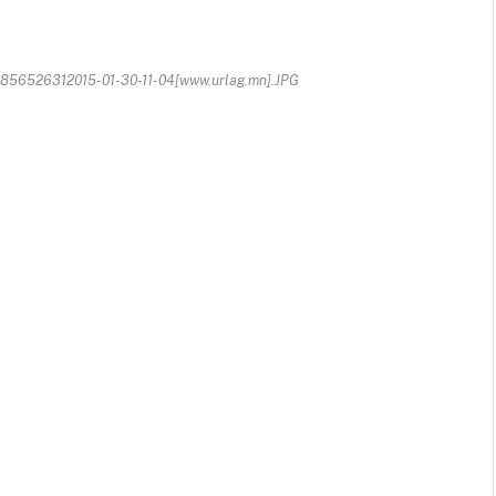
6526312015-01-30-11-04[www.urlag.mn].JPG