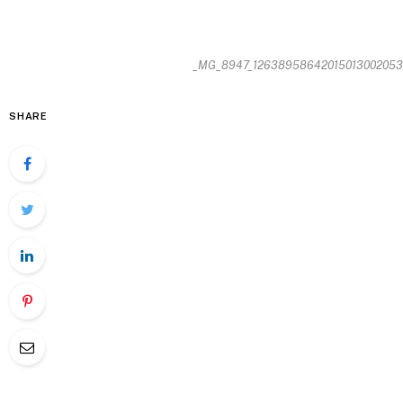
_MG_8947_1263895864201501300205385
SHARE