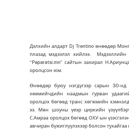
Дэлхийн алдарт Dj Trentino өнөөдөр Мон
плазад мэдээлэл хийлээ. Мэдээллийн ү
“Paparatsi.mn” сайтын захирал Н.Ариунц
оролцсон юм.
Өнөөдөр буюу нэгдүгээр сарын 30-нд
хөөмийчдийн наадмын гурван удааги
оролцох бөгөөд транс хөгжмийн хэмнэлд
ээ. Мөн шоуны үеэр циркийн үзүүлбэр
С.Амраа оролцох бөгөөд ОХУ-ын үзэсгэлэ
авчиран бүжиглүүлэхээр болсон тухайгаа