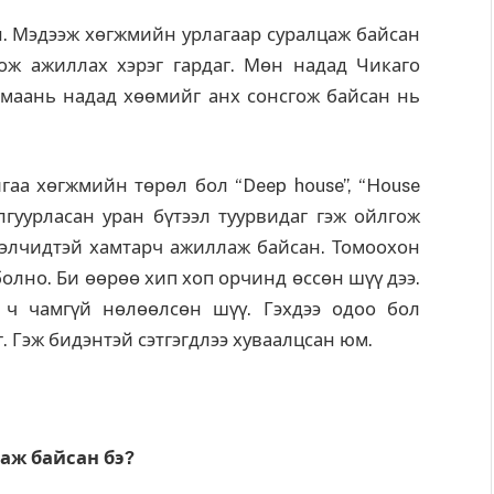
н. Мэдээж хөгжмийн урлагаар суралцаж байсан
ж ажиллах хэрэг гардаг. Мөн надад Чикаго
 маань надад хөөмийг анх сонсгож байсан нь
аа хөгжмийн төрөл бол “Deep house”, “House
улгуурласан уран бүтээл туурвидаг гэж ойлгож
элчидтэй хамтарч ажиллаж байсан. Томоохон
болно. Би өөрөө хип хоп орчинд өссөн шүү дээ.
ч чамгүй нөлөөлсөн шүү. Гэхдээ одоо бол
. Гэж бидэнтэй сэтгэгдлээ хуваалцсан юм.
лаж байсан бэ?