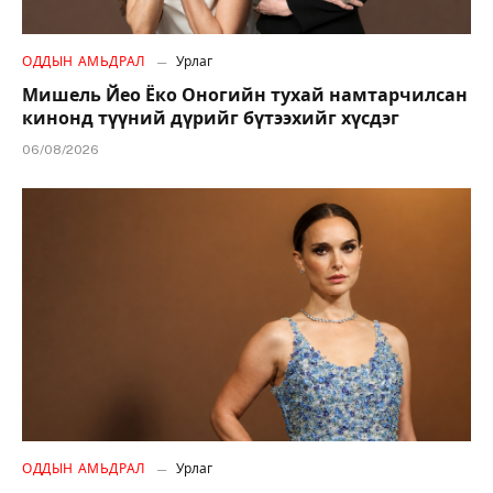
ОДДЫН АМЬДРАЛ
Урлаг
Мишель Йео Ёко Оногийн тухай намтарчилсан
кинонд түүний дүрийг бүтээхийг хүсдэг
06/08/2026
ОДДЫН АМЬДРАЛ
Урлаг