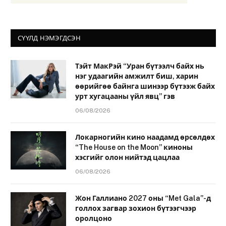
СҮҮЛД НЭМЭГДСЭН
Тэйт МакРэй “Уран бүтээлч байх нь
нэг удаагийн амжилт биш, харин
өөрийгөө байнга шинээр бүтээж байх
урт хугацааны үйл явц” гэв
06/08/2026
Локарногийн кино наадамд өрсөлдөх
“The House on the Moon” киноны
хэсгийг олон нийтэд цацлаа
06/08/2026
Жон Галлиано 2027 оны “Met Gala”-д
голлох загвар зохион бүтээгчээр
оролцоно