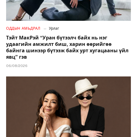
ОДДЫН АМЬДРАЛ
Урлаг
Тэйт МакРэй “Уран бүтээлч байх нь нэг
удаагийн амжилт биш, харин өөрийгөө
байнга шинээр бүтээж байх урт хугацааны үйл
явц” гэв
06/08/2026