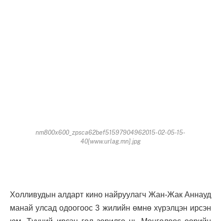
nm800x600_zpsca62bef51597904962015-02-05-15-
40[www.urlag.mn].jpg
Холливудын алдарт кино найруулагч Жан-Жак Аннауд
манай улсад одоогоос 3 жилийн өмнө хүрэлцэн ирсэн