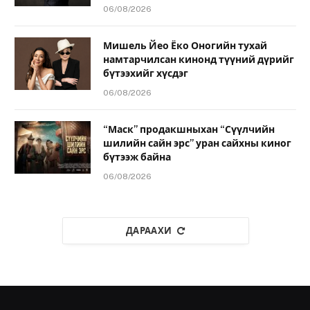
06/08/2026
Мишель Йео Ёко Оногийн тухай
намтарчилсан кинонд түүний дүрийг
бүтээхийг хүсдэг
06/08/2026
“Маск” продакшныхан “Сүүлчийн
шилийн сайн эрс” уран сайхны киног
бүтээж байна
06/08/2026
ДАРААХИ