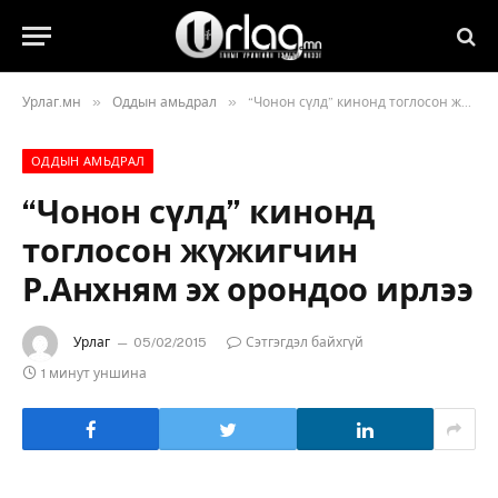
»
»
Урлаг.мн
Оддын амьдрал
“Чонон сүлд” кинонд тоглосон жүжигчин Р.Анхням эх орондоо ирлээ
ОДДЫН АМЬДРАЛ
“Чонон сүлд” кинонд
тоглосон жүжигчин
Р.Анхням эх орондоо ирлээ
Урлаг
05/02/2015
Сэтгэгдэл байхгүй
1 минут уншина