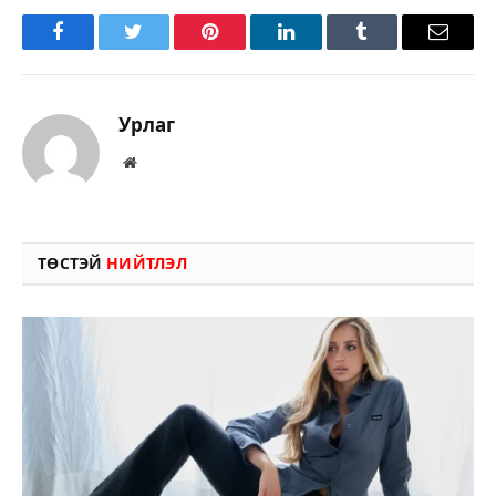
Facebook
Twitter
Pinterest
LinkedIn
Tumblr
Имэйл
Урлаг
Вэбсайт
ТӨСТЭЙ
НИЙТЛЭЛ