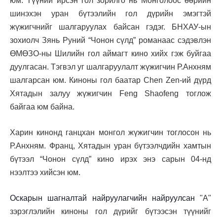
юм. Түүний ирсэн гол зорилго нь Монголоос өөрийн
шинэхэн уран бүтээлийн гол дүрийн эмэгтэй
жүжигчнийг шалгаруулах байсан гэдэг. БНХАУ-ын
зохиолч Зянь Руний “Чонон сүлд” романаас сэдэвлэн
ӨМӨЗО-ны Шилийн гол аймагт кино хийх гэж буйгаа
дуулгасан. Тэгвэл уг шалгаруулалт жүжигчин Р.Анхням
шалгарсан юм. Киноны гол баатар Chen Zen-ий дүрд
Хятадын залуу жүжигчин Feng Shaofeng тоглож
байгаа юм байна.
Харин кинонд ганцхан монгол жүжигчин тоглосон нь
Р.Анхням. Франц, Хятадын уран бүтээлчдийн хамтын
бүтээл “Чонон сүлд” кино ирэх энэ сарын 04-нд
нээлтээ хийсэн юм.
Оскарын шагналтай найруулагчийн найруулсан
"А"
зэрэглэлийн киноны гол дүрийг бүтээсэн түүнийг