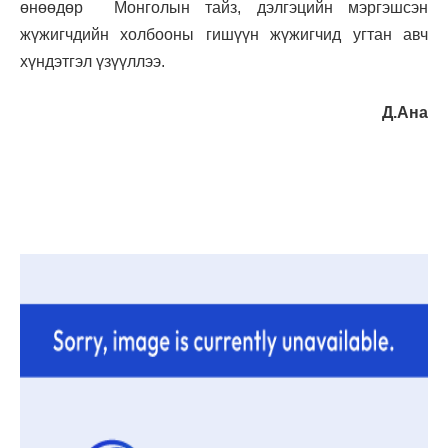
өнөөдөр Монголын тайз, дэлгэцийн мэргэшсэн
жүжигчдийн холбооны гишүүн жүжигчид угтан авч
хүндэтгэл үзүүллээ.
Д.Ана