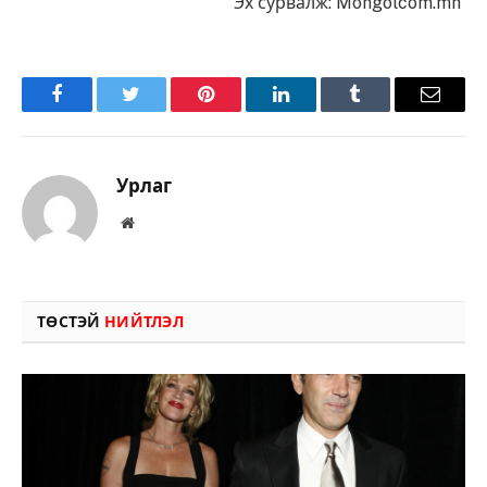
Эх сурвалж: Mongolcom.mn
Facebook
Twitter
Pinterest
LinkedIn
Tumblr
Имэйл
Урлаг
Вэбсайт
ТӨСТЭЙ
НИЙТЛЭЛ