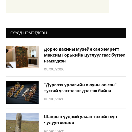
СҮҮЛД НЭМЭГДСЭН
Дорно дахины музейн сан хөмрөгт
Максим Горькийн цуглуулгаас бүтээл
нэмэгдсэн
08/08/2026
“Дүрслэх урлагийн оюуны өв сан”
тусгай үзэсгэлэнг дэлгэж байна
08/08/2026
Шаврын үүдний улаан тохойн хүн
чулуун хөшөө
08/08/2026