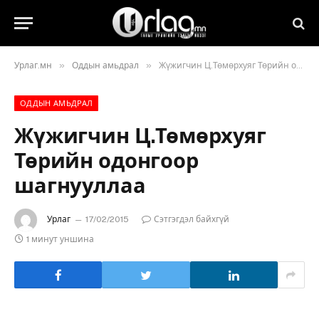
»
»
Урлаг.мн
Оддын амьдрал
Жүжигчин Ц.Төмөрхуяг Төрийн одонгоор шагнууллаа
ОДДЫН АМЬДРАЛ
Жүжигчин Ц.Төмөрхуяг
Төрийн одонгоор
шагнууллаа
Урлаг
17/02/2015
Сэтгэгдэл байхгүй
1 минут уншина