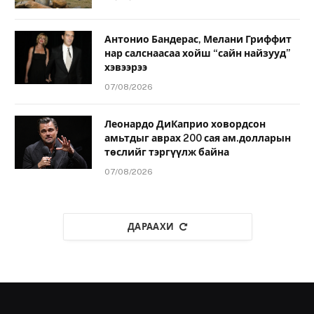
Антонио Бандерас, Мелани Гриффит
нар салснаасаа хойш “сайн найзууд”
хэвээрээ
07/08/2026
Леонардо ДиКаприо ховордсон
амьтдыг аврах 200 сая ам.долларын
төслийг тэргүүлж байна
07/08/2026
ДАРААХИ