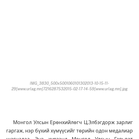
IMG_3830_500x5001060101302013-10-15-11-
29[www.urlag.mn]7216287532015-02-17-14-59[www.urlag.mn].jpg
Монгол Улсын Ерөнхийлөгч Ц.Элбэгдорж зарлиг
гаргаж, нэр бүхий хүмүүсийг төрийн одон медалиар