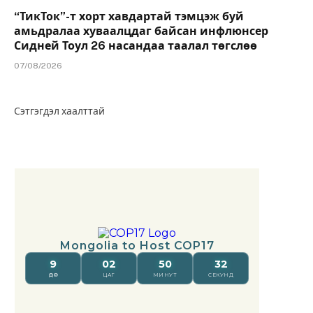
“ТикТок”-т хорт хавдартай тэмцэж буй
амьдралаа хуваалцдаг байсан инфлюнсер
Сидней Тоул 26 насандаа таалал төгслөө
07/08/2026
Сэтгэгдэл хаалттай