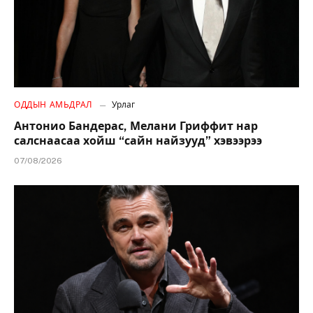
ОДДЫН АМЬДРАЛ
Урлаг
Антонио Бандерас, Мелани Гриффит нар
салснаасаа хойш “сайн найзууд” хэвээрээ
07/08/2026