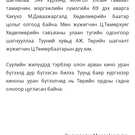
шагналаа. Энэ хүрээнд Монгол Улсын Гавьяат
тамирчин, мэргэжлийн сүмогийн 69 дэх аварга
Хакүхо М.Даваажаргалд Хөдөлмөрийн баатар
цолыг олгоод байна. Мөн жүжигчин Ц.Төмөрхуяг
Хөдөлмөрийн гавъяаны улаан тугийн одонгоор
шагнууллаа. Түүний хувьд АЖ, Төрийн шагналт
жүжигчин Ц.Төмөрбаатарын дүү юм.
Сүүлийн жилүүдэд тэрбээр олон арван кино уран
бүтээлд дүр бүтээсэн билээ. Түүнд баяр хүргэхээр
киноны уран бүтээлчид нь Төрийн ордны гадна
олноор цугласан байна.