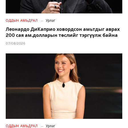
ОДДЫН АМЬДРАЛ
Урлаг
Леонардо ДиКаприо ховордсон амьтдыг аврах
200 сая ам.долларын төслийг тэргүүлж байна
07/08/2026
ОДДЫН АМЬДРАЛ
Урлаг