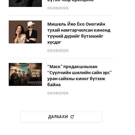
06/08/2026
Мишель Йео Ёко Оногийн
тухай намтарчилсан кинонд
түүний дүрийг бүтээхийг
хүсдэг
06/08/2026
“Маск” продакшныхан
“Сүүлчийн шилийн сайн эрс”
уран сайхны киног бүтээж
байна
06/08/2026
ДАРААХИ