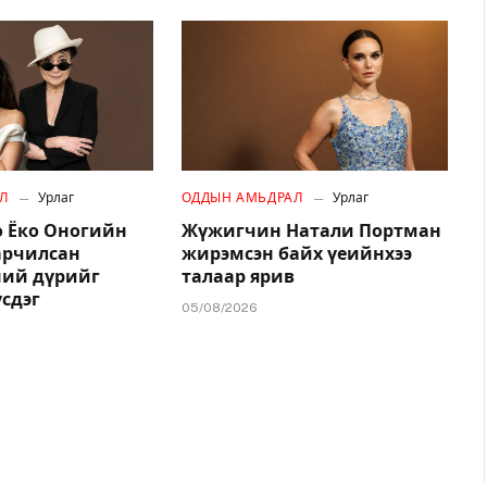
Л
Урлаг
ОДДЫН АМЬДРАЛ
Урлаг
 Ёко Оногийн
Жүжигчин Натали Портман
арчилсан
жирэмсэн байх үеийнхээ
ний дүрийг
талаар ярив
үсдэг
05/08/2026