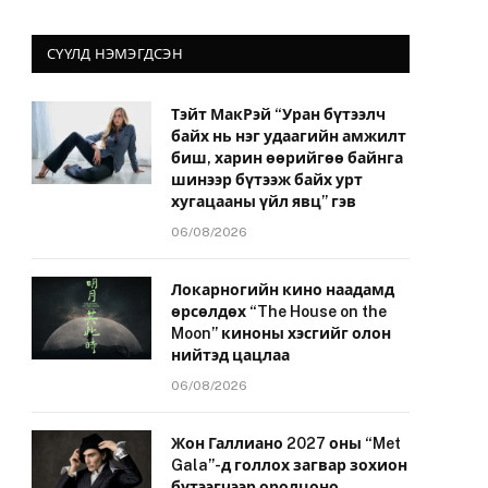
СҮҮЛД НЭМЭГДСЭН
Тэйт МакРэй “Уран бүтээлч
байх нь нэг удаагийн амжилт
биш, харин өөрийгөө байнга
шинээр бүтээж байх урт
хугацааны үйл явц” гэв
06/08/2026
Локарногийн кино наадамд
өрсөлдөх “The House on the
Moon” киноны хэсгийг олон
нийтэд цацлаа
06/08/2026
Жон Галлиано 2027 оны “Met
Gala”-д голлох загвар зохион
бүтээгчээр оролцоно