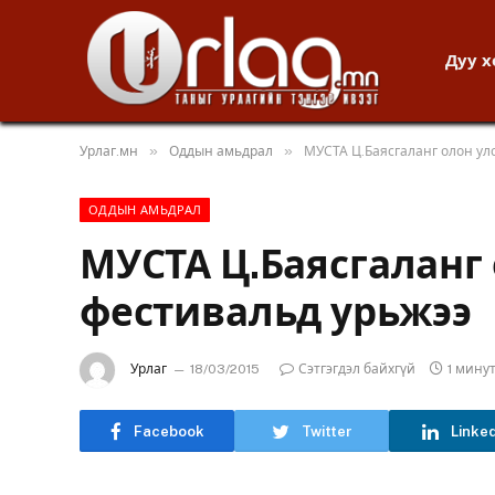
Дуу 
»
»
Урлаг.мн
Оддын амьдрал
МУСТА Ц.Баясгаланг олон ул
ОДДЫН АМЬДРАЛ
МУСТА Ц.Баясгаланг
фестивальд урьжээ
Урлаг
18/03/2015
Сэтгэгдэл байхгүй
1 мину
Facebook
Twitter
Linke