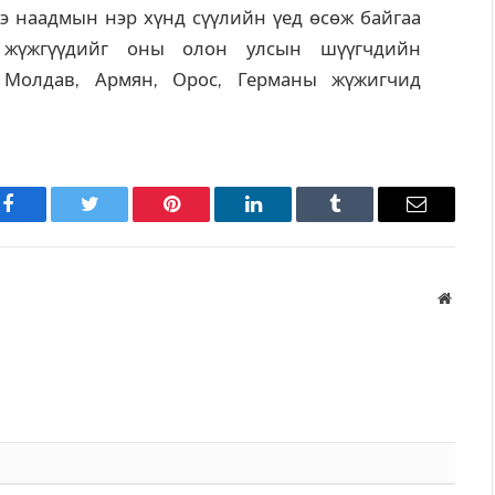
 наадмын нэр хүнд сүүлийн үед өсөж байгаа
жүжгүүдийг оны олон улсын шүүгчдийн
д Молдав, Армян, Орос, Германы жүжигчид
Facebook
Twitter
Pinterest
LinkedIn
Tumblr
Имэйл
Вэбса