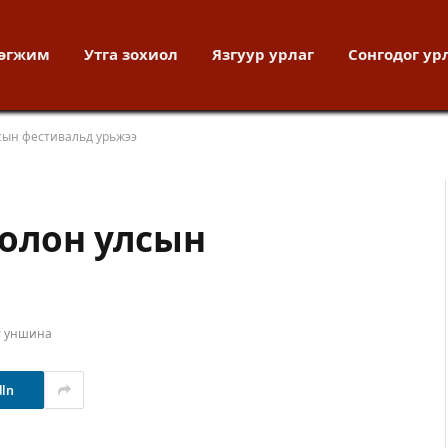
хөгжим
Утга зохиол
Язгуур урлаг
Сонгодог ур
сын фестивальд урьжээ
 олон улсын
т уншина
dIn