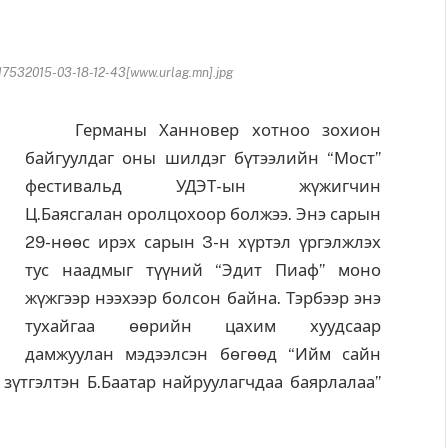
7532015-03-18-12-43[www.urlag.mn].jpg
Германы Ханновер хотноо зохион
байгуулдаг оны шилдэг бүтээлийн “Мост”
фестивальд УДЭТ-ын жүжигчин
Ц.Баясгалан оролцохоор болжээ. Энэ сарын
29-нөөс ирэх сарын 3-н хүртэл үргэлжлэх
тус наадмыг түүний “Эдит Пиаф” моно
жүжгээр нээхээр болсон байна. Тэрбээр энэ
тухайгаа өөрийн цахим хуудсаар
дамжуулан мэдээлсэн бөгөөд “Ийм сайн
зүтгэлтэн Б.Баатар найруулагчдаа баярлалаа”