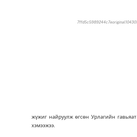
7ffd5c5989244c7eoriginal104301
жүжиг найруулж өгсөн Урлагийн гавьяат 
хэмээжээ.