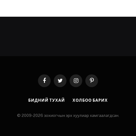
Facebook
Twitter
Instagram
Pinterest
БИДНИЙ ТУХАЙ
ХОЛБОО БАРИХ
© 2009-2026 зохиогчын эрх хуулиар хамгаалагдсан.