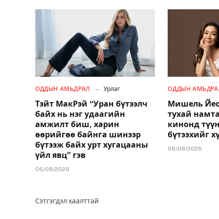
ОДДЫН АМЬДРАЛ
Урлаг
ОДДЫН АМЬДРА
Тэйт МакРэй “Уран бүтээлч
Мишель Йео
байх нь нэг удаагийн
тухай намт
амжилт биш, харин
кинонд түү
өөрийгөө байнга шинээр
бүтээхийг х
бүтээж байх урт хугацааны
06/08/2026
үйл явц” гэв
06/08/2026
Сэтгэгдэл хаалттай