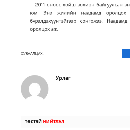
2011 оноос хойш зохион байгуулсан энэ
юм. Энэ жилийн наадамд оролцох 
бүрэлдэхүүнтэйгээр сонгожээ. Наадам
оролцох аж.
ХУВААЛЦАХ.
Урлаг
ТӨСТЭЙ
НИЙТЛЭЛ