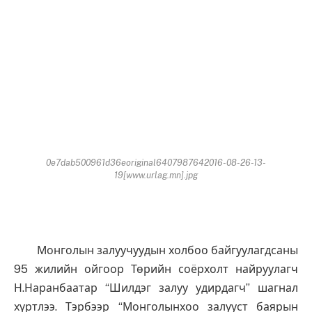
0e7dab500961d36eoriginal6407987642016-08-26-13-
19[www.urlag.mn].jpg
Монголын залуучуудын холбоо байгуулагдсаны
95 жилийн ойгоор Төрийн соёрхолт найруулагч
Н.Наранбаатар “Шилдэг залуу удирдагч” шагнал
хүртлээ. Тэрбээр “Монголынхоо залууст баярын