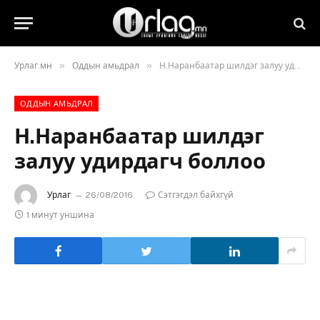
»
»
Урлаг.мн
Оддын амьдрал
Н.Наранбаатар шилдэг залуу удирдагч боллоо
ОДДЫН АМЬДРАЛ
Н.Наранбаатар шилдэг
залуу удирдагч боллоо
Урлаг
26/08/2016
Сэтгэгдэл байхгүй
1 минут уншина