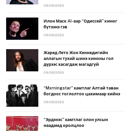
09/08/2026
Илон Маск AI-аар “Одиссей” киног
бүтээнэ гэв
09/08/2026
Жаред Лето Жон Кеннедигийн
аллагын тухай шинэ киноны гол
дүрээс хасагдаж магадгүй
09/08/2026
“Mxrningstar” хамтлаг Алтай таван
богдоос тоглолтоо цахимаар хийнэ
09/08/2026
“Эрдэнэс” хамтлаг олон улсын
наадамд оролцлоо