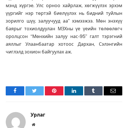
мэнд хүргэе. Улс орноо хайрлаж, хөгжүүлэх эрхэм
үүргийг нэр төртэй биелүүлэх нь бидний туйлын
зорилго шүү, залуучууд аа” хэмээжээ. Мөн энэхүү
баярыг тохиолдуулан МЗХны үе үеийн төлөөлөгч
оролцсон “Мөнхийн залуу нас-95” галт тэрэгний
аяллыг Улаанбаатар хотоос Дархан, Сэлэнгийн
чиглэлд зохион байгуулах аж.
Facebook
Twitter
Pinterest
LinkedIn
Tumblr
Имэйл
Урлаг
Вэбсайт