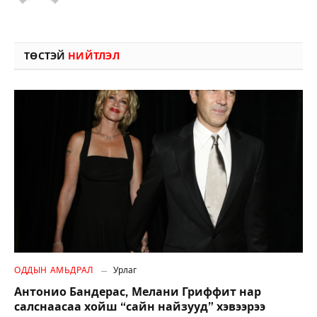
ТӨСТЭЙ
НИЙТЛЭЛ
ОДДЫН АМЬДРАЛ
Урлаг
Антонио Бандерас, Мелани Гриффит нар
салснаасаа хойш “сайн найзууд” хэвээрээ