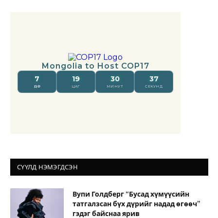
СҮҮЛД НЭМЭГДСЭН
Вупи Голдберг “Бусад хүмүүсийн
татгалзсан бүх дүрийг надад өгөөч”
гэдэг байснаа ярив