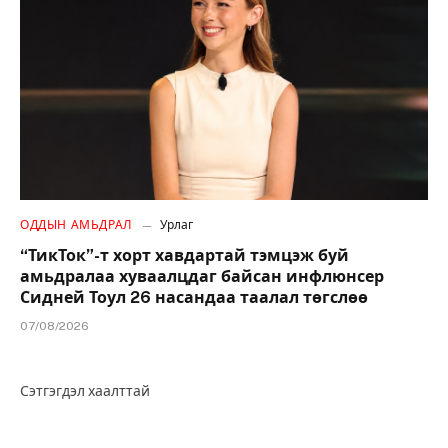
ОДДЫН АМЬДРАЛ
Урлаг
“ТикТок”-т хорт хавдартай тэмцэж буй
амьдралаа хуваалцдаг байсан инфлюнсер
Сидней Тоул 26 насандаа таалал төгслөө
07/08/2026
Сэтгэгдэл хаалттай