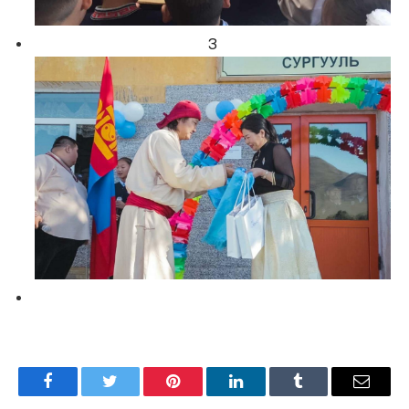
3
Facebook
Twitter
Pinterest
LinkedIn
Tumblr
Имэйл