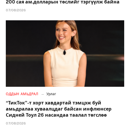
200 сая ам.долларын төслийг тэргүүлж байна
07/08/2026
ОДДЫН АМЬДРАЛ
Урлаг
“ТикТок”-т хорт хавдартай тэмцэж буй
амьдралаа хуваалцдаг байсан инфлюнсер
Сидней Тоул 26 насандаа таалал төгслөө
07/08/2026