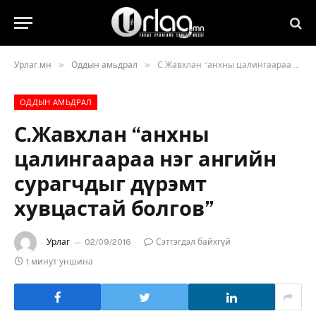
»
»
Урлаг.мн
Оддын амьдрал
С.Жавхлан “анхны цалингаараа нэг ангийн сурагчдыг дүрэмт хувцастай болгов”
ОДДЫН АМЬДРАЛ
С.Жавхлан “анхны
цалингаараа нэг ангийн
сурагчдыг дүрэмт
хувцастай болгов”
Урлаг
02/09/2016
Сэтгэгдэл байхгүй
1 минут уншина