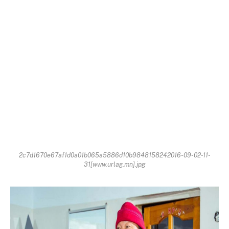
2c7d1670e67af1d0a01b065a5886d10b9848158242016-09-02-11-
31[www.urlag.mn].jpg