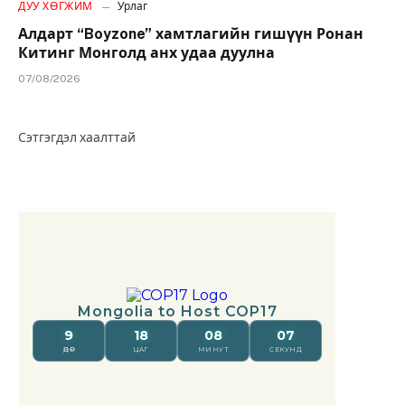
ДУУ ХӨГЖИМ
Урлаг
Алдарт “Boyzone” хамтлагийн гишүүн Ронан
Китинг Монголд анх удаа дуулна
07/08/2026
Сэтгэгдэл хаалттай