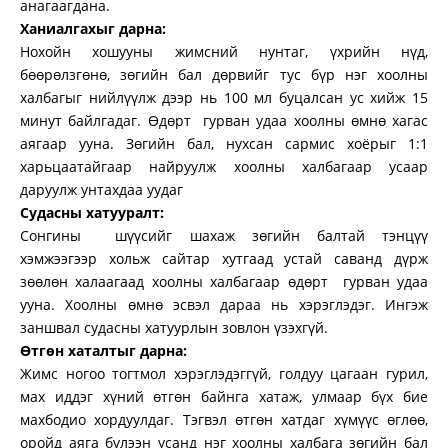
анагаагдана.
Ханиалгахыг дарна:
Нохойн хошууны жимсний нунтаг, үхрийн нүд,
бөөрөлзгөнө, зөгийн бал дөрвийг тус бүр нэг хоолны
халбагыг нийлүүлж дээр нь 100 мл буцалсан ус хийж 15
минут байлгадаг. Өдөрт гурван удаа хоолны өмнө хагас
аягаар ууна. Зөгийн бал, нухсан сармис хоёрыг 1:1
харьцаатайгаар найруулж хоолны халбагаар усаар
даруулж унтахдаа уудаг
Судасны хатууралт:
Сонгины шүүсийг шахаж зөгийн балтай тэнцүү
хэмжээгээр хольж сайтар хутгаад устай саванд дүрж
зөөлөн халаагаад хоолны халбагаар өдөрт гурван удаа
ууна. Хоолны өмнө эсвэл дараа нь хэрэглэдэг. Ингэж
заншвал судасны хатуурлын зовлон үзэхгүй.
Өтгөн хаталтыг дарна:
Жимс ногоо тогтмол хэрэглэдэггүй, голдуу цагаан гурил,
мах иддэг хүний өтгөн байнга хатаж, улмаар бүх бие
махбодио хордуулдаг. Тэгвэл өтгөн хатдаг хүмүүс өглөө,
оройд аяга бүлээн усанд нэг хоолны халбага зөгийн бал