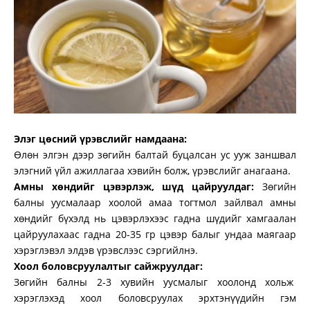
Элэг цөсний үрэвслийг намдаана:
Өлөн элгэн дээр зөгийн балтай буцалсан ус ууж заншвал
элэгний үйл ажиллагаа хэвийн болж, үрэвслийг анагаана.
Амны хөндийг цэвэрлэж, шүд цайруулдаг:
Зөгийн
балны уусмалаар хоолой амаа тогтмол зайлвал амны
хөндийг бүхэлд нь цэвэрлэхээс гадна шүдийг хамгаалан
цайруулахаас гадна 20-35 гр цэвэр балыг ундаа маягаар
хэрэглэвэл элдэв үрэвслээс сэргийлнэ.
Хоол боловсруулалтыг сайжруулдаг:
Зөгийн балны 2-3 хувийн уусмалыг хоолонд хольж
хэрэглэхэд хоол боловсруулах эрхтэнүүдийн гэм