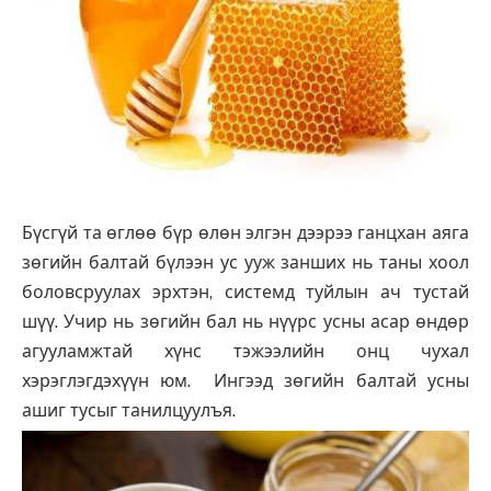
Бүсгүй та өглөө бүр өлөн элгэн дээрээ ганцхан аяга
зөгийн балтай бүлээн ус ууж занших нь таны хоол
боловсруулах эрхтэн, системд туйлын ач тустай
шүү. Учир нь зөгийн бал нь нүүрс усны асар өндөр
агууламжтай хүнс тэжээлийн онц чухал
хэрэглэгдэхүүн юм. Ингээд зөгийн балтай усны
ашиг тусыг танилцуулъя.