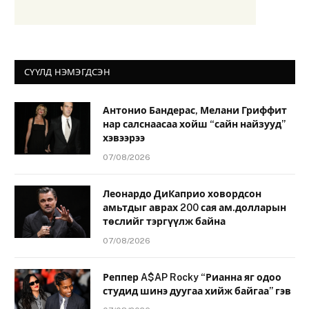
СҮҮЛД НЭМЭГДСЭН
Антонио Бандерас, Мелани Гриффит
нар салснаасаа хойш “сайн найзууд”
хэвээрээ
07/08/2026
Леонардо ДиКаприо ховордсон
амьтдыг аврах 200 сая ам.долларын
төслийг тэргүүлж байна
07/08/2026
Реппер A$AP Rocky “Рианна яг одоо
студид шинэ дуугаа хийж байгаа” гэв