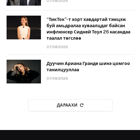
07/08/2026
“ТикТок”-т хорт хавдартай тэмцэж
буй амьдралаа хуваалцдаг байсан
инфлюнсер Сидней Тоул 26 насандаа
таалал төгслөө
07/08/2026
Дуучин Ариана Гранде шинэ цомгоо
танилцууллаа
07/08/2026
ДАРААХИ