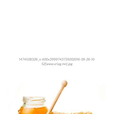
1474508326_o-600x3999743739202016-09-26-10-
52[www.urlag.mn].jpg