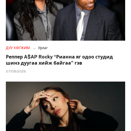
ДУУ ХӨГЖИМ
Урлаг
Реппер A$AP Rocky “Рианна яг одоо студид
шинэ дуугаа хийж байгаа” гэв
07/08/2026