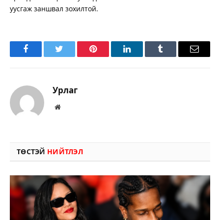
уусгаж заншвал зохилтой.
Facebook
Twitter
Pinterest
LinkedIn
Tumblr
Имэйл
Урлаг
Вэбсайт
ТӨСТЭЙ
НИЙТЛЭЛ