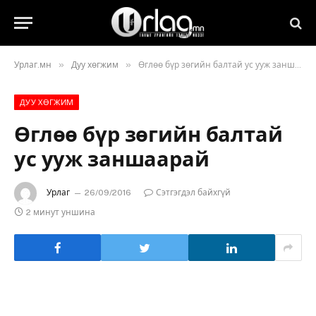
»
»
Урлаг.мн
Дуу хөгжим
Өглөө бүр зөгийн балтай ус ууж заншаарай
ДУУ ХӨГЖИМ
Өглөө бүр зөгийн балтай
ус ууж заншаарай
Урлаг
26/09/2016
Сэтгэгдэл байхгүй
2 минут уншина