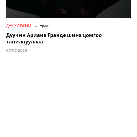
ДУУ ХӨГЖИМ
Урлаг
Дуучин Ариана Гранде шинэ цомгоо
танилцууллаа
07/08/2026