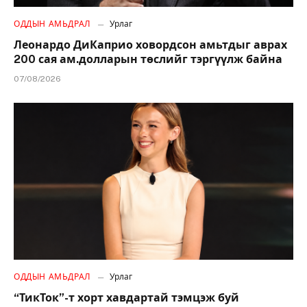
ОДДЫН АМЬДРАЛ
Урлаг
Леонардо ДиКаприо ховордсон амьтдыг аврах
200 сая ам.долларын төслийг тэргүүлж байна
07/08/2026
ОДДЫН АМЬДРАЛ
Урлаг
“ТикТок”-т хорт хавдартай тэмцэж буй