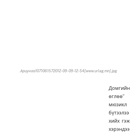
.Ариунаа1071061572012-09-09-12-54[www.urlag.mn].jpg
Домгийн
өглөө”
мюзикл
бүтээлээ
хийх гэж
хэрэндээ