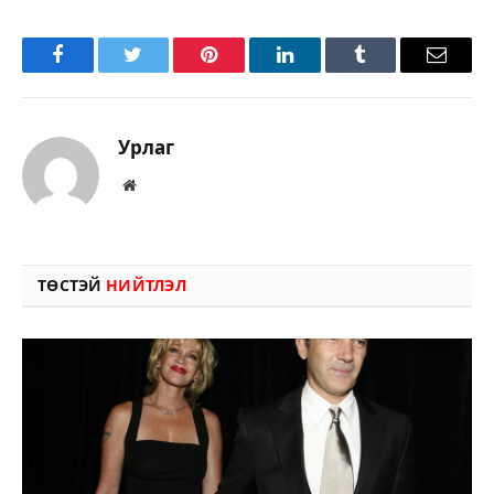
Facebook
Twitter
Pinterest
LinkedIn
Tumblr
Имэйл
Урлаг
Вэбсайт
ТӨСТЭЙ
НИЙТЛЭЛ