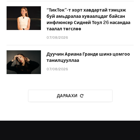
“ТикТок”-т хорт хавдартай тэмцэж
буй амьдралаа хуваалцдаг байсан
инфлюнсер Сидней Тоул 26 насандаа
таалал төгслөө
07/08/2026
Дуучин Ариана Гранде шинэ цомгоо
танилцууллаа
07/08/2026
ДАРААХИ