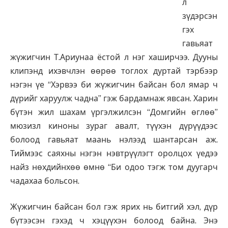
л
зүдэрсэн
гэх
гавьяат
жүжигчин Т.Ариунаа ёстой л нэг хаширчээ. Дууны
клипэнд ихэвчлэн өөрөө тоглох дуртай тэрбээр
нэгэн үе “Хэрвээ би жүжигчин байсан бол ямар ч
дүрийг харуулж чадна” гэж бардамнаж явсан. Харин
бүтэн жил шахам үргэлжилсэн “Домгийн өглөө”
мюзизл киноны зураг авалт, түүхэн дүрүүдээс
болоод гавьяат маань нэлээд шантарсан аж.
Тиймээс саяхны нэгэн нэвтрүүлэгт оролцох үедээ
найз нөхдийнхөө өмнө “Би одоо тэгж том дуугарч
чадахаа больсон.
Жүжигчин байсан бол гэж ярих нь битгий хэл, дүр
бүтээсэн гэхэд ч хэцүүхэн болоод байна. Энэ