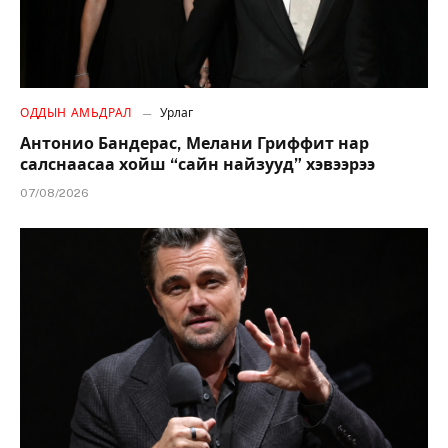
ОДДЫН АМЬДРАЛ
Урлаг
Антонио Бандерас, Мелани Гриффит нар
салснаасаа хойш “сайн найзууд” хэвээрээ
07/08/2026