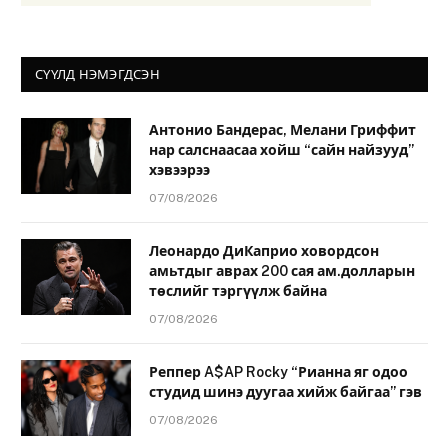
СҮҮЛД НЭМЭГДСЭН
Антонио Бандерас, Мелани Гриффит
нар салснаасаа хойш “сайн найзууд”
хэвээрээ
07/08/2026
Леонардо ДиКаприо ховордсон
амьтдыг аврах 200 сая ам.долларын
төслийг тэргүүлж байна
07/08/2026
Реппер A$AP Rocky “Рианна яг одоо
студид шинэ дуугаа хийж байгаа” гэв
07/08/2026