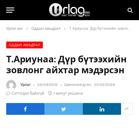
»
»
Урлаг.мн
Оддын амьдрал
Т.Ариунаа: Дүр бүтээхийн зовлонг айхтар мэдэрсэн
ОДДЫН АМЬДРАЛ
Т.Ариунаа: Дүр бүтээхийн
зовлонг айхтар мэдэрсэн
Урлаг
09/09/2012
Шинэчлэгдсэн:
20/02/2026
Сэтгэгдэл байхгүй
1 минут уншина