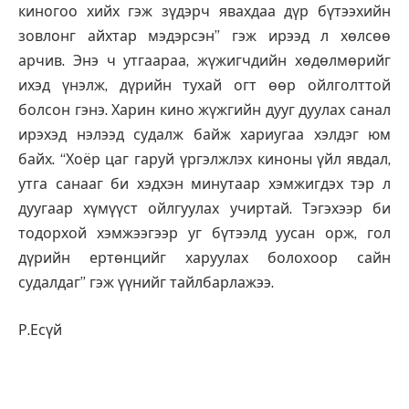
киногоо хийх гэж зүдэрч явахдаа дүр бүтээхийн
зовлонг айхтар мэдэрсэн” гэж ирээд л хөлсөө
арчив. Энэ ч утгаараа, жүжигчдийн хөдөлмөрийг
ихэд үнэлж, дүрийн тухай огт өөр ойлголттой
болсон гэнэ. Харин кино жүжгийн дууг дуулах санал
ирэхэд нэлээд судалж байж хариугаа хэлдэг юм
байх. “Хоёр цаг гаруй үргэлжлэх киноны үйл явдал,
утга санааг би хэдхэн минутаар хэмжигдэх тэр л
дуугаар хүмүүст ойлгуулах учиртай. Тэгэхээр би
тодорхой хэмжээгээр уг бүтээлд уусан орж, гол
дүрийн ертөнцийг харуулах болохоор сайн
судалдаг” гэж үүнийг тайлбарлажээ.
Р.Есүй